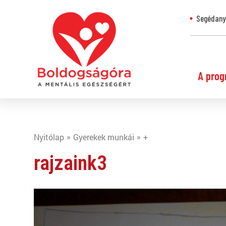
Segédanya
A prog
Nyitólap
Gyerekek munkái
+
rajzaink3