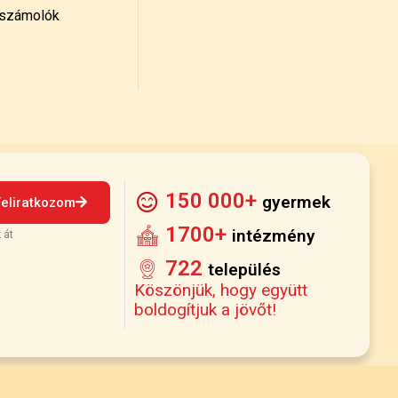
számolók
150 000+
gyermek
Feliratkozom
1700+
intézmény
 át
722
település
Köszönjük, hogy együtt
boldogítjuk a jövőt!