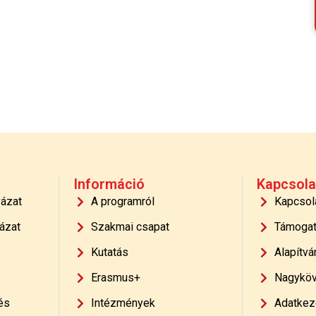
Információ
Kapcsola
yázat
A programról
Kapcsol
ázat
Szakmai csapat
Támoga
Kutatás
Alapítvá
Erasmus+
Nagyköv
és
Intézmények
Adatkeze