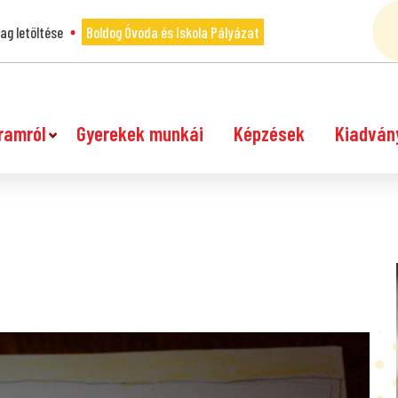
g letöltése
Boldog Óvoda és Iskola Pályázat
ramról
Gyerekek munkái
Képzések
Kiadván