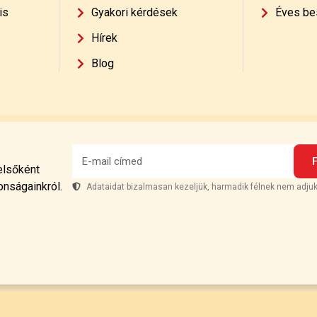
is
Gyakori kérdések
Éves be
Hírek
Blog
 elsőként
onságainkról.
Adataidat bizalmasan kezeljük, harmadik félnek nem adjuk