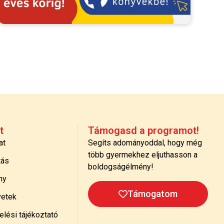
t
Támogasd a programot!
at
Segíts adományoddal, hogy még
több gyermekhez eljuthasson a
tás
boldogságélmény!
ny
Támogatom
etek
lési tájékoztató