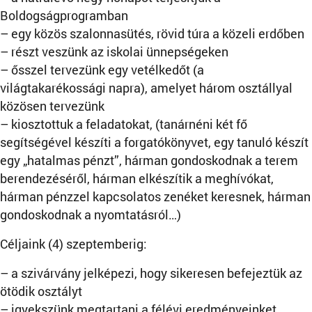
Boldogságprogramban
– egy közös szalonnasütés, rövid túra a közeli erdőben
– részt veszünk az iskolai ünnepségeken
– ősszel tervezünk egy vetélkedőt (a
világtakarékossági napra), amelyet három osztállyal
közösen tervezünk
– kiosztottuk a feladatokat, (tanárnéni két fő
segítségével készíti a forgatókönyvet, egy tanuló készít
egy „hatalmas pénzt”, hárman gondoskodnak a terem
berendezéséről, hárman elkészítik a meghívókat,
hárman pénzzel kapcsolatos zenéket keresnek, hárman
gondoskodnak a nyomtatásról…)
Céljaink (4) szeptemberig:
– a szivárvány jelképezi, hogy sikeresen befejeztük az
ötödik osztályt
– igyekszünk megtartani a félévi eredményeinket