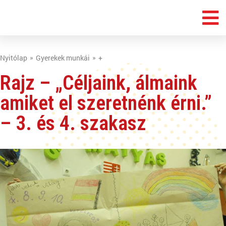
Nyitólap
Gyerekek munkái
+
Rajz – „Céljaink, álmaink
amiket el szeretnénk érni.”
– 3. és 4. szakasz