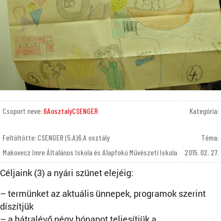
Csoport neve:
6AosztalyCSENGER
Kategória:
Feltöltötte: CSENGER (5.A)6.A osztály
Téma:
Makovecz Imre Általános Iskola és Alapfokú Művészeti Iskola
2015. 02. 27.
Céljaink (3) a nyári szünet elejéig:
– termünket az aktuális ünnepek, programok szerint
díszítjük
– a hátralévő négy hónapot teljesítjük a