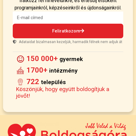
Iratkozz fel hírlevelünkre, és értesülj elsőként
programjainkról, képzéseinkről és újdonságainkról.
Feliratkozom
Adataidat bizalmasan kezeljük, harmadik félnek nem adjuk át
150 000+
gyermek
1700+
intézmény
722
település
Köszönjük, hogy együtt boldogítjuk a
jövőt!