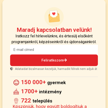
Maradj kapcsolatban velünk!
Iratkozz fel hírlevelünkre, és értesülj elsőként
programjainkról, képzéseinkről és újdonságainkról.
Feliratkozom
Adataidat bizalmasan kezeljük, harmadik félnek nem adjuk át
150 000+
gyermek
1700+
intézmény
722
település
Köszönjük, hogy együtt boldogítjuk a