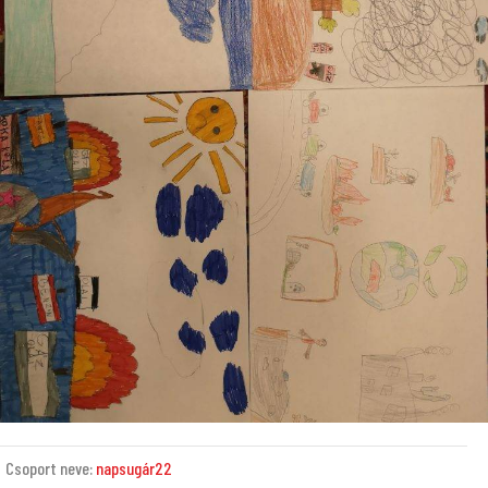
Csoport neve:
napsugár22