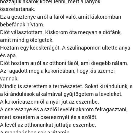
hozzájuk akarok közel lenni, mert a lányok
összetartanak.
Ez a gesztenye arról a fáról való, amit kiskoromban
bebefának hívtam.
Diót választottam. Kiskorom óta megvan a diófánk,
amit mindig ölelgetek.
Hoztam egy kecskerágót. A szülinapomon ültette anya
és apa.
Diót hoztam arról az otthoni fáról, ami öregebb nálam.
Az ragadott meg a kukoricában, hogy kis szemei
vannak.
Mindig is szerettem a természetet. Sokat kirándulunk, s
a kirándulások alkalmával gyűjtögetem a leveleket.
A kukoricaszemről a nyár jut az eszembe.
A cseresznye és a szőlő levelét akarom felragasztani,
mert szeretem a cseresznyét és a szőlőt.
A levél az otthonunkat juttatja eszembe.
A mandarinban sok a vitamin.