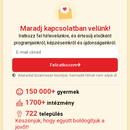
Maradj kapcsolatban velünk!
Iratkozz fel hírlevelünkre, és értesülj elsőként
programjainkról, képzéseinkről és újdonságainkról.
Feliratkozom
Adataidat bizalmasan kezeljük, harmadik félnek nem adjuk át
150 000+
gyermek
1700+
intézmény
722
település
Köszönjük, hogy együtt boldogítjuk a
jövőt!