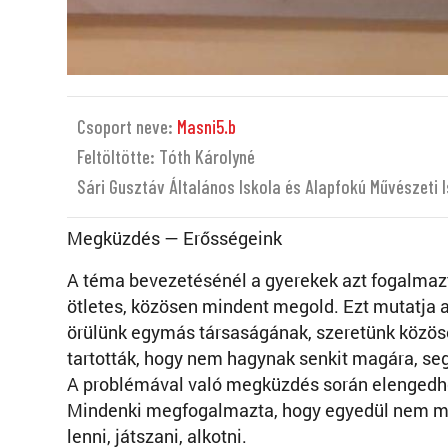
Csoport neve:
Masni5.b
Feltöltötte: Tóth Károlyné
Sári Gusztáv Általános Iskola és Alapfokú Művészeti 
Megküzdés — Erősségeink
A téma bevezetésénél a gyerekek azt fogalmaz
ötletes, közösen mindent megold. Ezt mutatja az
örülünk egymás társaságának, szeretünk közös
tartották, hogy nem hagynak senkit magára, s
A problémával való megküzdés során elengedhet
Mindenki megfogalmazta, hogy egyedül nem m
lenni, játszani, alkotni.