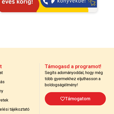
t
Támogasd a programot!
at
Segíts adományoddal, hogy még
több gyermekhez eljuthasson a
tás
boldogságélmény!
ny
Támogatom
etek
lési tájékoztató