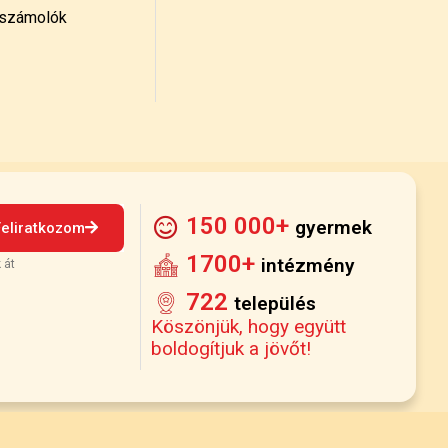
számolók
150 000+
gyermek
Feliratkozom
1700+
intézmény
 át
722
település
Köszönjük, hogy együtt
boldogítjuk a jövőt!