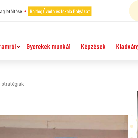
g letöltése
Boldog Óvoda és Iskola Pályázat
ramról
Gyerekek munkái
Képzések
Kiadván
 stratégiák