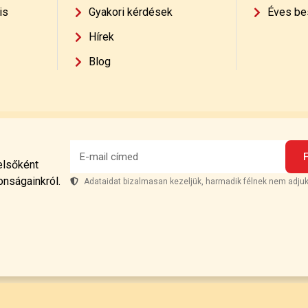
is
Gyakori kérdések
Éves be
Hírek
Blog
 elsőként
onságainkról.
Adataidat bizalmasan kezeljük, harmadik félnek nem adjuk