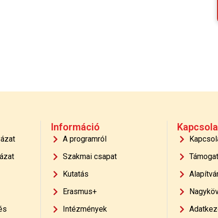
Információ
Kapcsola
yázat
A programról
Kapcsol
ázat
Szakmai csapat
Támoga
Kutatás
Alapítvá
Erasmus+
Nagyköv
és
Intézmények
Adatkeze