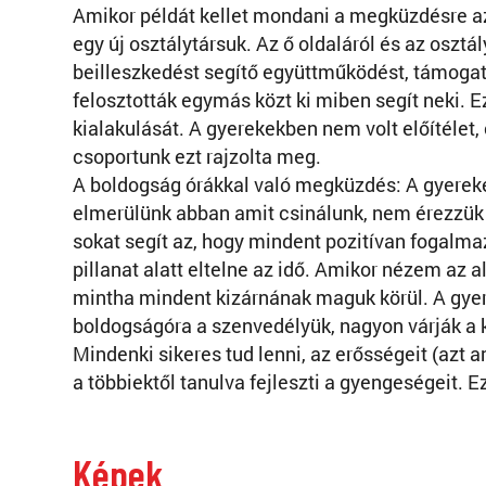
Amikor példát kellet mondani a megküzdésre az 
egy új osztálytársuk. Az ő oldaláról és az oszt
beilleszkedést segítő együttműködést, támogatá
felosztották egymás közt ki miben segít neki. E
kialakulását. A gyerekekben nem volt előítélet, 
csoportunk ezt rajzolta meg.
A boldogság órákkal való megküzdés: A gyerekek
elmerülünk abban amit csinálunk, nem érezzük 
sokat segít az, hogy mindent pozitívan fogalma
pillanat alatt eltelne az idő. Amikor nézem az 
mintha mindent kizárnának maguk körül. A gyer
boldogságóra a szenvedélyük, nagyon várják a 
Mindenki sikeres tud lenni, az erősségeit (azt
a többiektől tanulva fejleszti a gyengeségeit. E
Képek