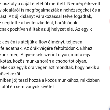
osztály a saját életéből merített. Nemrég érkezett
ály oldaláról is megfogalmazták a nehézségeket és a
st. Az új kislányt várakozással telve fogadták,
z segítette a beilleszkedést, barátságok
csak pozitívan álltak az új helyzet elé. Az egyik
 és én is átéljük a flow élményt, teljesen
feladatnak. Az órák végére feltöltődünk. Ehhez
zunk meg. A gyerekek szerint olyan, minta egy
alkotás, közös munka során a csoportot olyan,
ekek az egyik óra végén azt mondták, hogy nekik a
következőt.
 amiben jó) teszi hozzá a közös munkához, miközben
z alól én sem vagyok kivétel.