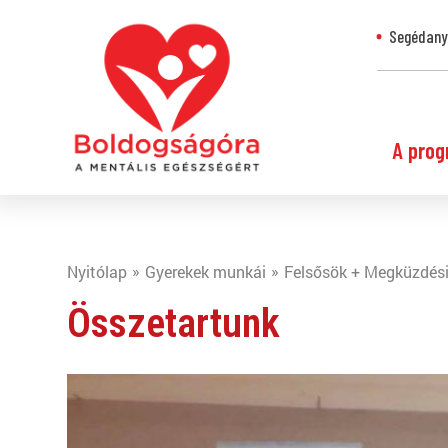
Segédanya
A prog
Nyitólap
Gyerekek munkái
Felsősök + Megküzdési
Összetartunk