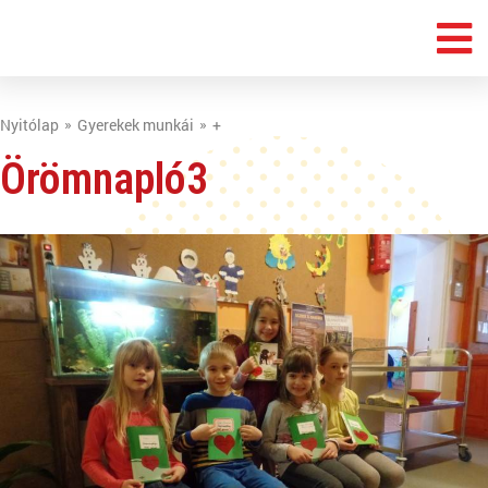
Nyitólap
Gyerekek munkái
+
Örömnapló3