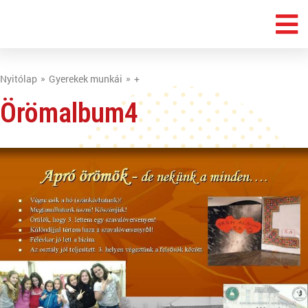
Nyitólap
Gyerekek munkái
+
Örömalbum4