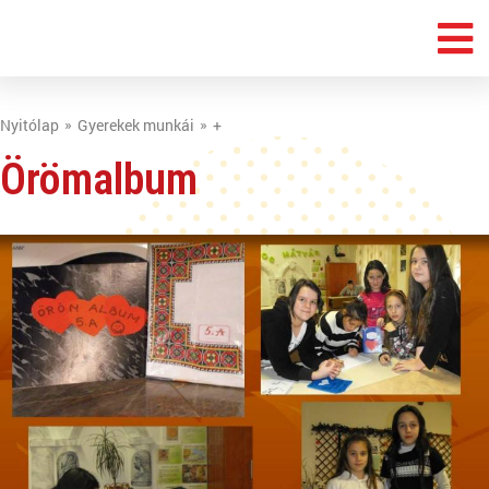
Nyitólap
Gyerekek munkái
+
Örömalbum