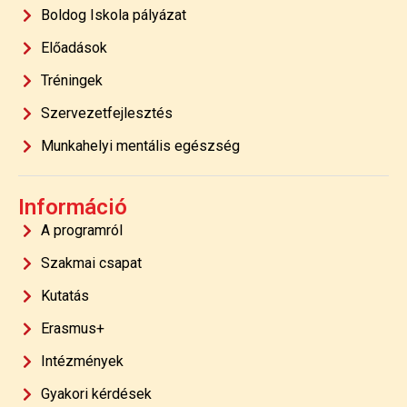
Boldog Iskola pályázat
Előadások
Tréningek
Szervezetfejlesztés
Munkahelyi mentális egészség
Információ
A programról
Szakmai csapat
Kutatás
Erasmus+
Intézmények
Gyakori kérdések