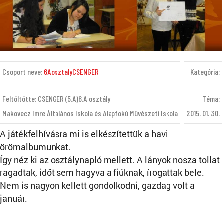
Csoport neve:
6AosztalyCSENGER
Kategória:
Feltöltötte: CSENGER (5.A)6.A osztály
Téma:
Makovecz Imre Általános Iskola és Alapfokú Művészeti Iskola
2015. 01. 30.
A játékfelhívásra mi is elkészítettük a havi
örömalbumunkat.
Így néz ki az osztálynapló mellett. A lányok nosza tollat
ragadtak, időt sem hagyva a fiúknak, írogattak bele.
Nem is nagyon kellett gondolkodni, gazdag volt a
január.