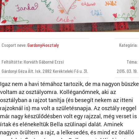
Csoport neve:
Gardonyi4osztaly
Kategória:
Feltöltötte: Horváth Gáborné Erzsi
Téma:
Gárdonyi Géza Ált. Isk. 2882 Kerékteleki Fő u. 31.
2015. 03. 19.
Igaz nem a havi témához tartozik, de ma nagyon büszke
voltam az osztályomra. Kolléganőmnek, aki az
osztályban a rajzot tanítja (és besegít nekem az itteni
rajzoknál is) ma volt a születésnapja. Az osztály reggel
már nagy készülődésben volt egy rajzzal, még verset is
írtak és elénekeltük Bella szülinapi dalát. Aminek
nagyon örültem a rajz, a lelkesedés, és mind ez önálló