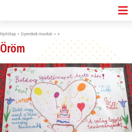
Nyitólap
Gyerekek munkái
+
Öröm