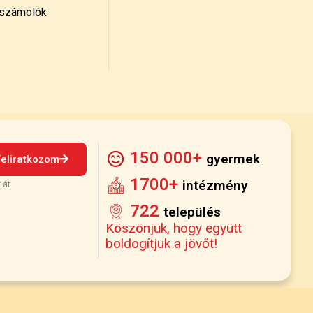
számolók
150 000+
gyermek
Feliratkozom
1700+
intézmény
 át
722
település
Köszönjük, hogy együtt
boldogítjuk a jövőt!