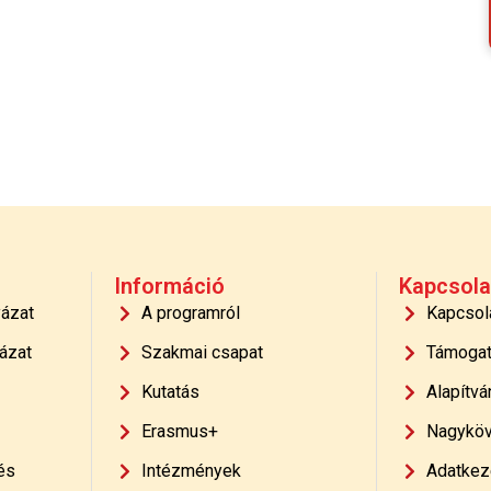
Információ
Kapcsola
yázat
A programról
Kapcsol
ázat
Szakmai csapat
Támoga
Kutatás
Alapítvá
Erasmus+
Nagyköv
és
Intézmények
Adatkeze