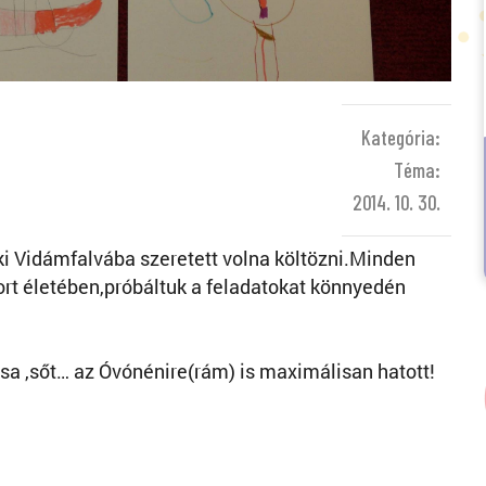
Kategória:
Téma:
2014. 10. 30.
i Vidámfalvába szeretett volna költözni.Minden
ort életében,próbáltuk a feladatokat könnyedén
sa ,sőt… az Óvónénire(rám) is maximálisan hatott!