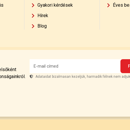
is
Gyakori kérdések
Éves be
Hírek
Blog
 elsőként
onságainkról.
Adataidat bizalmasan kezeljük, harmadik félnek nem adjuk