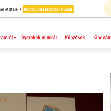
g letöltése
Boldog Óvoda és Iskola Pályázat
ramról
Gyerekek munkái
Képzések
Kiadván