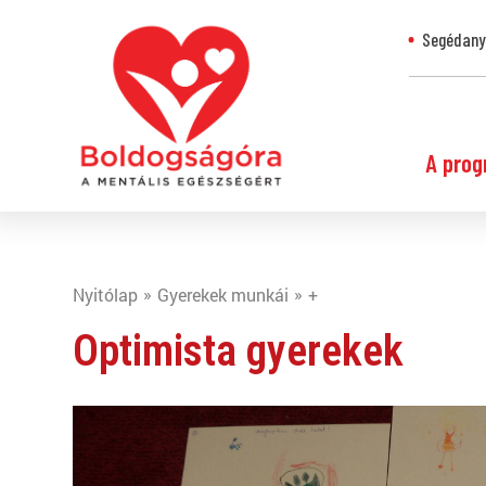
Segédanya
A prog
Nyitólap
Gyerekek munkái
+
Optimista gyerekek