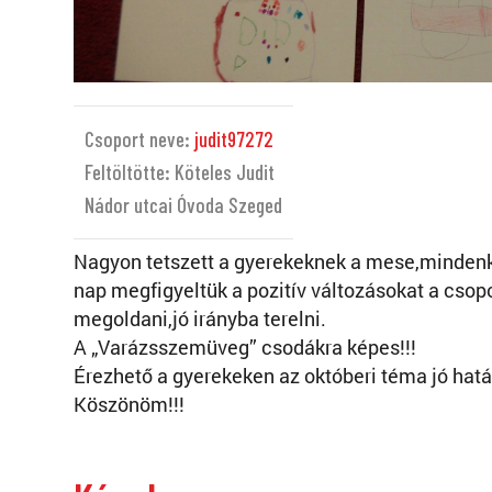
Csoport neve:
judit97272
Feltöltötte: Köteles Judit
Nádor utcai Óvoda Szeged
Nagyon tetszett a gyerekeknek a mese,mindenk
nap megfigyeltük a pozitív változásokat a csop
megoldani,jó irányba terelni.
A „Varázsszemüveg” csodákra képes!!!
Érezhető a gyerekeken az októberi téma jó hatá
Köszönöm!!!