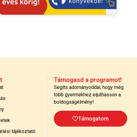
t
Támogasd a programot!
at
Segíts adományoddal, hogy még
több gyermekhez eljuthasson a
tás
boldogságélmény!
ny
Támogatom
etek
lési tájékoztató