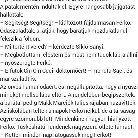
A patak mentén indultak el. Egyre hangosabb jajgatást
hallottak:
– Segítség! Segítség! – kiáltozott fájdalmasan Ferkó.
Odaszaladtak, s látják, hogy barátjuk mozdulatlanul
fekszik a földön.
– Mi történt veled? – kérdezte Sikló Sanyi.
– Megbotlottam, elestem és most nem tudok lábra állni
– nyöszörögte Ferkó.
– Elfutok Cin Cin Cecil doktornőért! – mondta Saci, és
már szaladt is.
Az orvos hamar odaért, és megállapította, hogy a nyuszi
mindkét mellső lába eltört. A rendelőben begipszelték,
a barátai pedig Makk Marciék talicskájában hazavitték.
Az iskolában teltek a napok Ferkó nélkül, de a társaság
egyre szomorúbb lett. Mindenkinek nagyon hiányzott
Ferkó. Tüskéshátú Tündének nagyszerű ötlete támadt:
– Ketten minden nap látogassuk meg Ferkót!