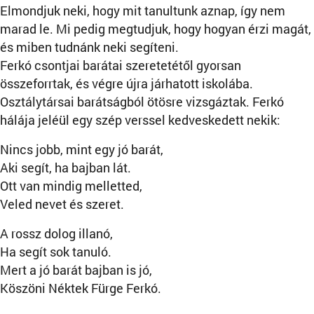
Elmondjuk neki, hogy mit tanultunk aznap, így nem
marad le. Mi pedig megtudjuk, hogy hogyan érzi magát,
és miben tudnánk neki segíteni.
Ferkó csontjai barátai szeretetétől gyorsan
összeforrtak, és végre újra járhatott iskolába.
Osztálytársai barátságból ötösre vizsgáztak. Ferkó
hálája jeléül egy szép verssel kedveskedett nekik:
Nincs jobb, mint egy jó barát,
Aki segít, ha bajban lát.
Ott van mindig melletted,
Veled nevet és szeret.
A rossz dolog illanó,
Ha segít sok tanuló.
Mert a jó barát bajban is jó,
Köszöni Néktek Fürge Ferkó.