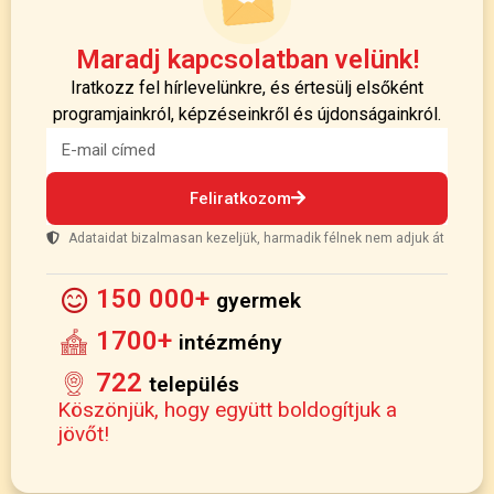
Maradj kapcsolatban velünk!
Iratkozz fel hírlevelünkre, és értesülj elsőként
programjainkról, képzéseinkről és újdonságainkról.
Feliratkozom
Adataidat bizalmasan kezeljük, harmadik félnek nem adjuk át
150 000+
gyermek
1700+
intézmény
722
település
Köszönjük, hogy együtt boldogítjuk a
jövőt!