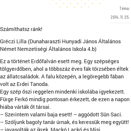
Téma:
2014. 11. 25.
Számíthatsz ránk!
Gréczi Lilla (Dunaharaszti Hunyadi János Általános
Német Nemzetiségi Általános Iskola 4.b)
Ez a történet Erdőfalván esett meg. Egy szépséges
tölgyerdőben, ahol a többszáz éves fák törzsében éltek
az állatcsaládok. A falu közepén, a legöregebb fában
volt az Erdei Tanoda.
Egy szép őszi reggelen mindenki iskolába igyekezett.
Fürge Ferkó mindig pontosan érkezett, de ezen a napon
hiába várták őt társai.
– Szerintem valami baja esett! – aggódott Sün Saci.
– Szóljunk bagoly tanár úrnak, és keressük meg együtt!
– javasolták az ikrek, Mackó Lackó és Misi.