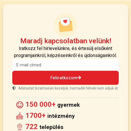
Maradj kapcsolatban velünk!
Iratkozz fel hírlevelünkre, és értesülj elsőként
programjainkról, képzéseinkről és újdonságainkról.
Feliratkozom
Adataidat bizalmasan kezeljük, harmadik félnek nem adjuk át
150 000+
gyermek
1700+
intézmény
722
település