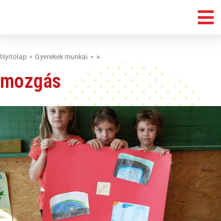
Nyitólap
Gyerekek munkái
+
mozgás