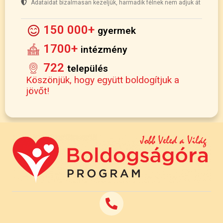
Adataidat bizalmasan kezeljük, harmadik félnek nem adjuk át
150 000+
gyermek
1700+
intézmény
722
település
Köszönjük, hogy együtt boldogítjuk a
jövőt!