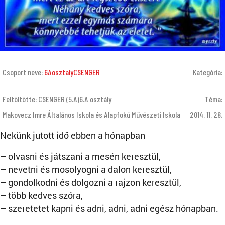
Csoport neve:
6AosztalyCSENGER
Kategória:
Feltöltötte: CSENGER (5.A)6.A osztály
Téma:
Makovecz Imre Általános Iskola és Alapfokú Művészeti Iskola
2014. 11. 28.
Nekünk jutott idő ebben a hónapban
– olvasni és játszani a mesén keresztül,
– nevetni és mosolyogni a dalon keresztül,
– gondolkodni és dolgozni a rajzon keresztül,
– több kedves szóra,
– szeretetet kapni és adni, adni, adni egész hónapban.