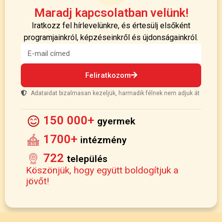
Maradj kapcsolatban velünk!
Iratkozz fel hírlevelünkre, és értesülj elsőként
programjainkról, képzéseinkről és újdonságainkról.
Feliratkozom
Adataidat bizalmasan kezeljük, harmadik félnek nem adjuk át
150 000+
gyermek
1700+
intézmény
722
település
Köszönjük, hogy együtt boldogítjuk a
jövőt!