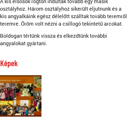
A kis elsősök rögtön indultak tovább egy másik
osztályhoz. Három osztályhoz sikerült eljutnunk és a
kis angyalkáink egész délelőtt szálltak tovább teremről
teremre. Öröm volt nézni a csillogó tekintetű arcokat.
Boldogan tértünk vissza és elkezdtünk további
angyalokat gyártani.
Képek