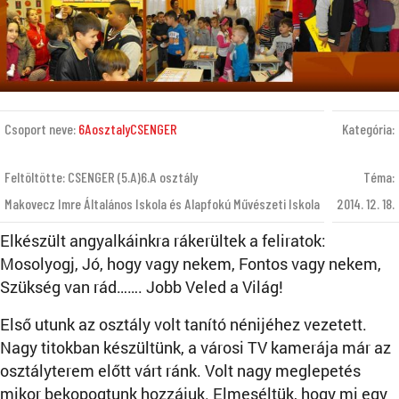
Csoport neve:
6AosztalyCSENGER
Kategória:
Feltöltötte: CSENGER (5.A)6.A osztály
Téma:
Makovecz Imre Általános Iskola és Alapfokú Művészeti Iskola
2014. 12. 18.
Elkészült angyalkáinkra rákerültek a feliratok:
Mosolyogj, Jó, hogy vagy nekem, Fontos vagy nekem,
Szükség van rád……. Jobb Veled a Világ!
Első utunk az osztály volt tanító nénijéhez vezetett.
Nagy titokban készültünk, a városi TV kamerája már az
osztályterem előtt várt ránk. Volt nagy meglepetés
mikor bekopogtunk hozzájuk. Elmeséltük, hogy mi egy