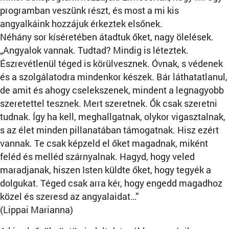
programban veszünk részt, és most a mi kis
angyalkáink hozzájuk érkeztek elsőnek.
Néhány sor kíséretében átadtuk őket, nagy ölelések.
„Angyalok vannak. Tudtad? Mindig is léteztek.
Észrevétlenül téged is körülvesznek. Óvnak, s védenek
és a szolgálatodra mindenkor készek. Bár láthatatlanul,
de amit és ahogy cselekszenek, mindent a legnagyobb
szeretettel tesznek. Mert szeretnek. Ők csak szeretni
tudnak. Így ha kell, meghallgatnak, olykor vigasztalnak,
s az élet minden pillanatában támogatnak. Hisz ezért
vannak. Te csak képzeld el őket magadnak, miként
feléd és melléd szárnyalnak. Hagyd, hogy veled
maradjanak, hiszen Isten küldte őket, hogy tegyék a
dolgukat. Téged csak arra kér, hogy engedd magadhoz
közel és szeresd az angyalaidat…”
(Lippai Marianna)