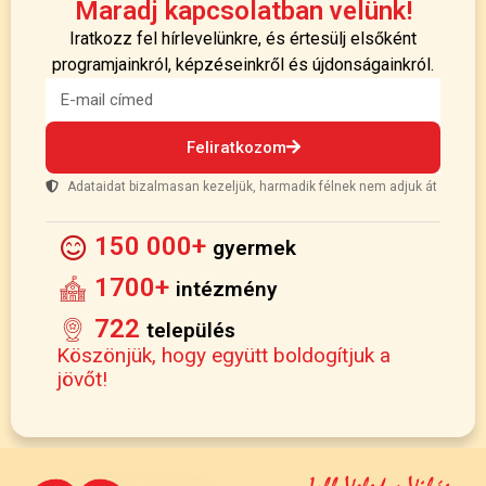
Maradj kapcsolatban velünk!
Iratkozz fel hírlevelünkre, és értesülj elsőként
programjainkról, képzéseinkről és újdonságainkról.
Feliratkozom
Adataidat bizalmasan kezeljük, harmadik félnek nem adjuk át
150 000+
gyermek
1700+
intézmény
722
település
Köszönjük, hogy együtt boldogítjuk a
jövőt!