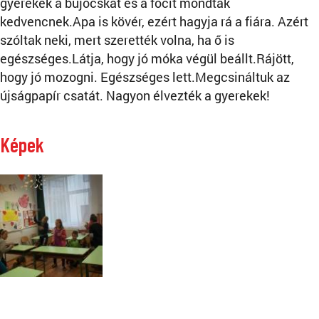
gyerekek a bújócskát és a focit mondták
kedvencnek.Apa is kövér, ezért hagyja rá a fiára. Azért
szóltak neki, mert szerették volna, ha ő is
egészséges.Látja, hogy jó móka végül beállt.Rájött,
hogy jó mozogni. Egészséges lett.Megcsináltuk az
újságpapír csatát. Nagyon élvezték a gyerekek!
Képek