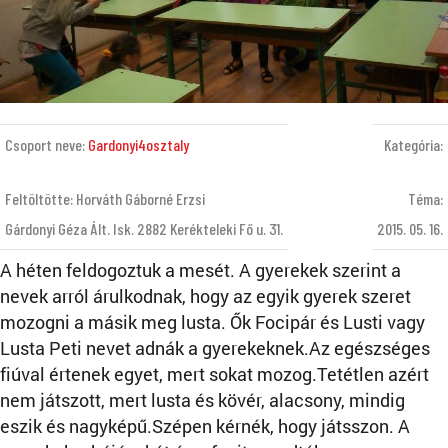
Csoport neve:
Gardonyi4osztaly
Kategória:
Feltöltötte: Horváth Gáborné Erzsi
Téma:
Gárdonyi Géza Ált. Isk. 2882 Kerékteleki Fő u. 31.
2015. 05. 16.
A héten feldogoztuk a mesét. A gyerekek szerint a
nevek arról árulkodnak, hogy az egyik gyerek szeret
mozogni a másik meg lusta. Ők Focipár és Lusti vagy
Lusta Peti nevet adnák a gyerekeknek.Az egészséges
fiúval értenek egyet, mert sokat mozog.Tetétlen azért
nem játszott, mert lusta és kövér, alacsony, mindig
eszik és nagyképű.Szépen kérnék, hogy játsszon. A