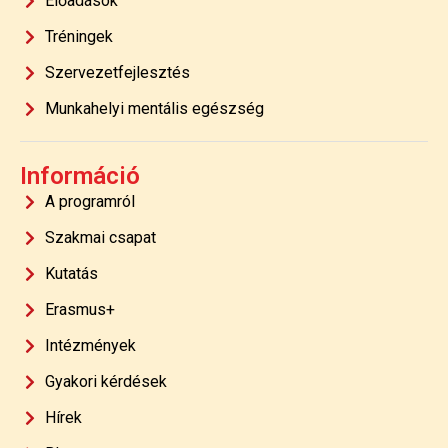
Előadások
Tréningek
Szervezetfejlesztés
Munkahelyi mentális egészség
Információ
A programról
Szakmai csapat
Kutatás
Erasmus+
Intézmények
Gyakori kérdések
Hírek