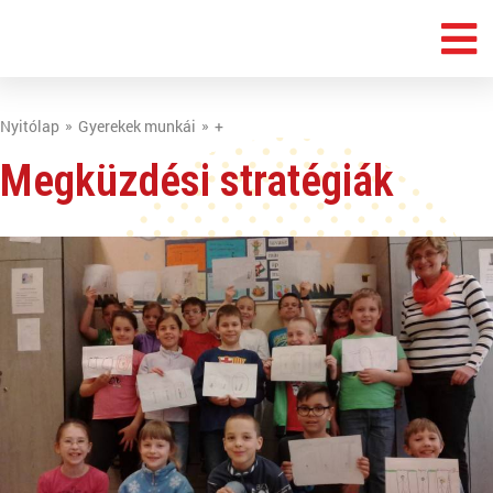
Nyitólap
Gyerekek munkái
+
Megküzdési stratégiák