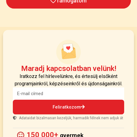
Támogatom
Maradj kapcsolatban velünk!
Iratkozz fel hírlevelünkre, és értesülj elsőként
programjainkról, képzéseinkről és újdonságainkról.
Feliratkozom
Adataidat bizalmasan kezeljük, harmadik félnek nem adjuk át
150 000+
gyermek