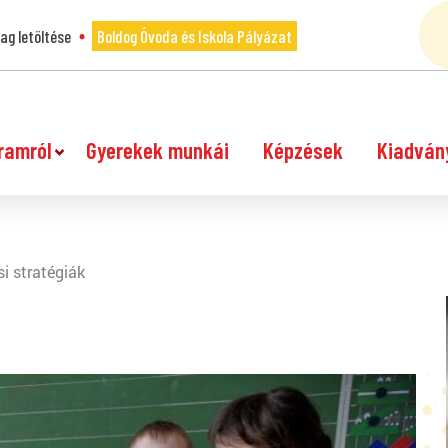
g letöltése
Boldog Óvoda és Iskola Pályázat
ramról
Gyerekek munkái
Képzések
Kiadván
 stratégiák