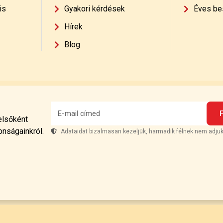
is
Gyakori kérdések
Éves be
Hírek
Blog
 elsőként
onságainkról.
Adataidat bizalmasan kezeljük, harmadik félnek nem adjuk