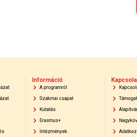
Információ
Kapcsola
yázat
A programról
Kapcsol
ázat
Szakmai csapat
Támoga
Kutatás
Alapítvá
Erasmus+
Nagyköv
és
Intézmények
Adatkeze