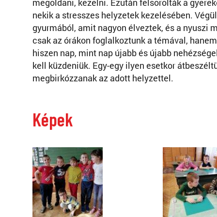
megoldani, kezelni. Ezután felsorolták a gyere
nekik a stresszes helyzetek kezelésében. Végül
gyurmából, amit nagyon élveztek, és a nyuszi 
csak az órákon foglalkoztunk a témával, hanem 
hiszen nap, mint nap újabb és újabb nehézsége
kell küzdeniük. Egy-egy ilyen esetkor átbeszél
megbirkózzanak az adott helyzettel.
Képek