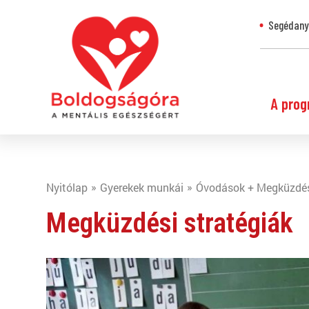
Segédanya
A prog
Nyitólap
Gyerekek munkái
Óvodások + Megküzdési
Megküzdési stratégiák