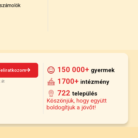
számolók
150 000+
gyermek
Feliratkozom
1700+
intézmény
 át
722
település
Köszönjük, hogy együtt
boldogítjuk a jövőt!