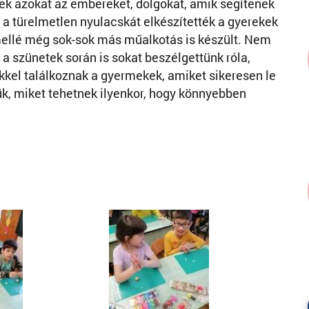
kek azokat az embereket, dolgokat, amik segítenek
 a türelmetlen nyulacskát elkészítették a gyerekek
mellé még sok-sok más műalkotás is készült. Nem
a szünetek során is sokat beszélgettünk róla,
kkel találkoznak a gyermekek, amiket sikeresen le
tük, miket tehetnek ilyenkor, hogy könnyebben