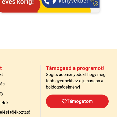
t
Támogasd a programot!
at
Segíts adományoddal, hogy még
több gyermekhez eljuthasson a
tás
boldogságélmény!
ny
Támogatom
etek
lési tájékoztató