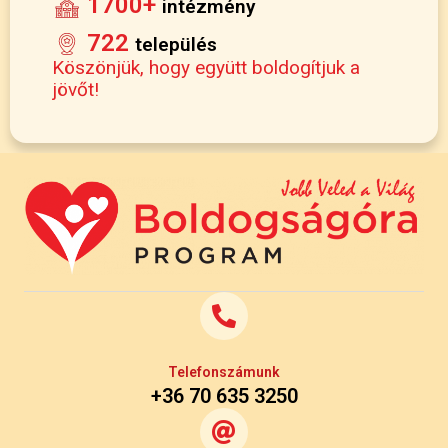
1700+
intézmény
722
település
Köszönjük, hogy együtt boldogítjuk a
jövőt!
Telefonszámunk
+36 70 635 3250