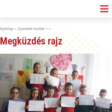
Nyitólap
Gyerekek munkái
+
Megküzdés rajz