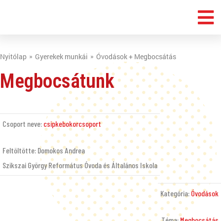
Nyitólap
Gyerekek munkái
Óvodások + Megbocsátás
Megbocsátunk
Csoport neve:
csipkebokorcsoport
Feltöltötte: Domokos Andrea
Szikszai György Református Óvoda és Általános Iskola
Kategória:
Óvodások
Téma:
Megbocsátás