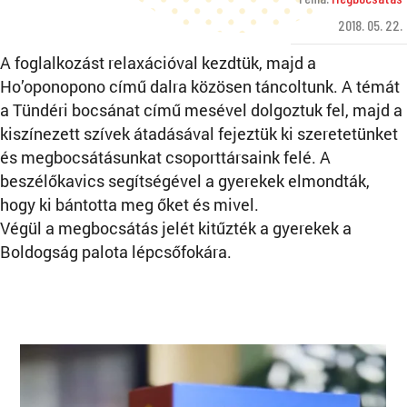
2018. 05. 22.
A foglalkozást relaxációval kezdtük, majd a
Ho’oponopono című dalra közösen táncoltunk. A témát
a Tündéri bocsánat című mesével dolgoztuk fel, majd a
kiszínezett szívek átadásával fejeztük ki szeretetünket
és megbocsátásunkat csoporttársaink felé. A
beszélőkavics segítségével a gyerekek elmondták,
hogy ki bántotta meg őket és mivel.
Végül a megbocsátás jelét kitűzték a gyerekek a
Boldogság palota lépcsőfokára.