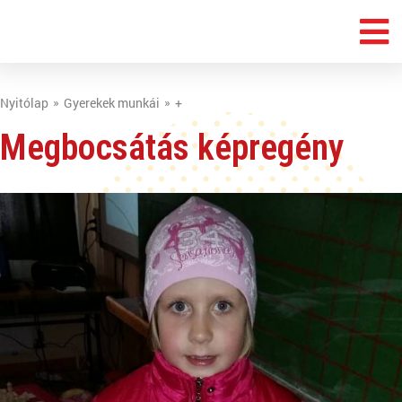
Nyitólap
Gyerekek munkái
+
Megbocsátás képregény