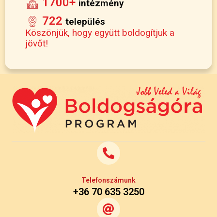
1700+
intézmény
722
település
Köszönjük, hogy együtt boldogítjuk a
jövőt!
Telefonszámunk
+36 70 635 3250