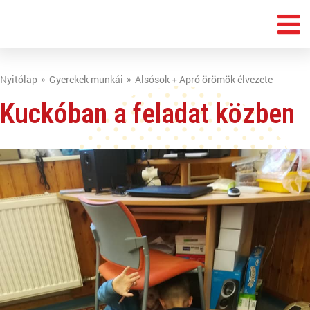
Nyitólap
Gyerekek munkái
Alsósok + Apró örömök élvezete
Kuckóban a feladat közben