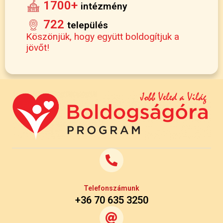
1700+
intézmény
722
település
Köszönjük, hogy együtt boldogítjuk a
jövőt!
Telefonszámunk
+36 70 635 3250