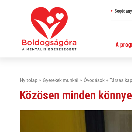
Segédanya
A prog
Nyitólap
Gyerekek munkái
Óvodások + Társas ka
Közösen minden könnye