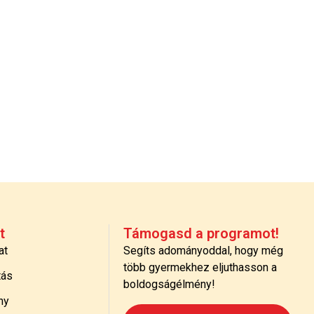
t
Támogasd a programot!
at
Segíts adományoddal, hogy még
több gyermekhez eljuthasson a
tás
boldogságélmény!
ny