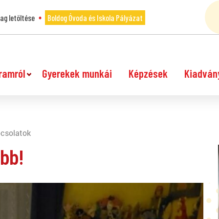
g letöltése
Boldog Óvoda és Iskola Pályázat
ramról
Gyerekek munkái
Képzések
Kiadván
pcsolatok
bb!