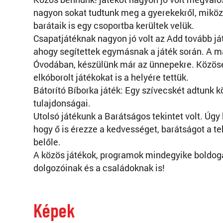
nagyon sokat tudtunk meg a gyerekekről, miközb
barátaik is egy csoportba kerültek velük.
Csapatjátéknak nagyon jó volt az Add tovább ját
ahogy segítettek egymásnak a játék során. A má
Óvodában, készülünk már az ünnepekre. Közösen 
elkóborolt játékokat is a helyére tettük.
Bátorító Bíborka játék: Egy szívecskét adtunk kö
tulajdonságai.
Utolsó játékunk a Barátságos tekintet volt. Úgy 
hogy ő is érezze a kedvességet, barátságot a te
belőle.
A közös játékok, programok mindegyike boldog
dolgozóinak és a családoknak is!
Képek