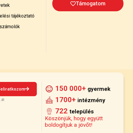
Támogatom
etek
lési tájékoztató
számolók
150 000+
gyermek
Feliratkozom
1700+
intézmény
 át
722
település
Köszönjük, hogy együtt
boldogítjuk a jövőt!