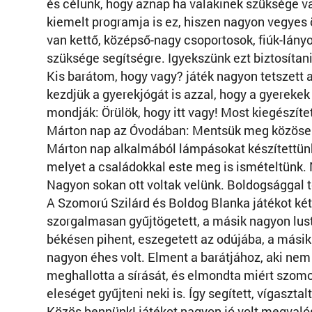
és célunk, hogy aznap ha valakinek szüksége v
kiemelt programja is ez, hiszen nagyon vegyes 
van kettő, középső-nagy csoportosok, fiúk-lán
szüksége segítségre. Igyekszünk ezt biztosítani
Kis barátom, hogy vagy? játék nagyon tetszett 
kezdjük a gyerekjógát is azzal, hogy a gyerekek
mondják: Örülök, hogy itt vagy! Most kiegészíte
Márton nap az Óvodában: Mentsük meg közösen 
Márton nap alkalmából lámpásokat készítettünk
melyet a családokkal este meg is ismételtünk. Na
Nagyon sokan ott voltak velünk. Boldogsággal t
A Szomorú Szilárd és Boldog Blanka játékot ké
szorgalmasan gyűjtögetett, a másik nagyon lust
békésen pihent, eszegetett az odújába, a másik
nagyon éhes volt. Elment a barátjához, aki nem
meghallotta a sírását, és elmondta miért szomo
eleséget gyűjteni neki is. Így segített, vígaszta
Közös bennünk! játékot nagyon jó volt megvalós