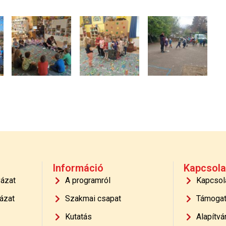
Információ
Kapcsola
yázat
A programról
Kapcsol
ázat
Szakmai csapat
Támoga
Kutatás
Alapítvá