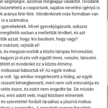
an segítségre, azonnal megkapja valakitől. Óvodánk
összetételű a csoportunk, sajátos nevelési igényű is
yok aránya fele-fele. Mindenkinek más formában van
 is a számukra.
a gyerekeknek. Mivel gyerekjógázunk, sokszor
 megölelik sorban a mellettük lévőket, és azt
ttük azzal, hogy: kis barátom, hogy vagy?
mártont, rejtsük el!
, és megszerveztük a közös lámpás felvonulást,
gyon jó érzés volt együtt lenni, vonulni, táncolni.
öltött el mindenkit ez a közös élmény.
t mókussal báboztuk el! Az egyik mókus
a volt. Így amikor megérkezett a hideg, az egyik
 viszont kétségbeesett, mert nem volt ennivalója és
 vette észre, és ezért nem engedte be. De miután
rú, enni adott neki, majd közösen elmentek
lt és szeretettel fordult társához a jószívű mókus.
ítani a csoportba. A gyerekek nagyon figyeltek,