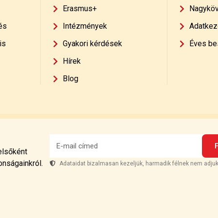
Erasmus+
Nagyköv
és
Intézmények
Adatkeze
is
Gyakori kérdések
Éves be
Hírek
Blog
 elsőként
onságainkról.
Adataidat bizalmasan kezeljük, harmadik félnek nem adjuk