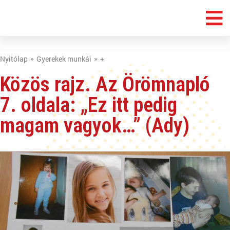
Nyitólap
Gyerekek munkái
+
Közös rajz. Az Örömnapló
7. oldala: „Ez itt pedig
magam vagyok…” (Ady)