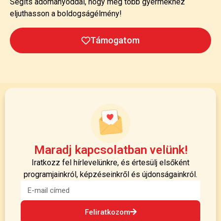
Segíts adományoddal, hogy még több gyermekhez
eljuthasson a boldogságélmény!
Támogatom
Maradj kapcsolatban velünk!
Iratkozz fel hírlevelünkre, és értesülj elsőként
programjainkról, képzéseinkről és újdonságainkról.
Feliratkozom