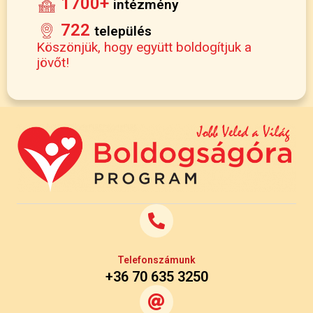
1700+
intézmény
722
település
Köszönjük, hogy együtt boldogítjuk a
jövőt!
Telefonszámunk
+36 70 635 3250