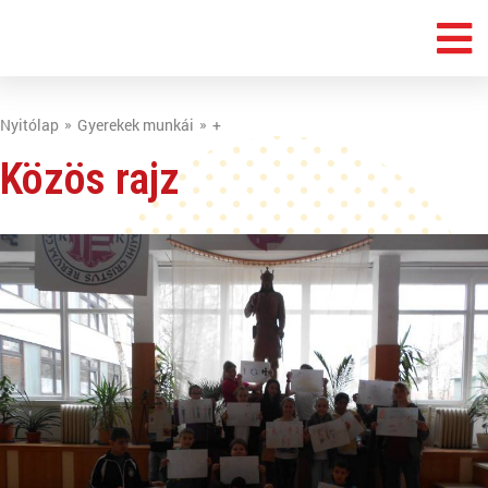
Nyitólap
Gyerekek munkái
+
Közös rajz