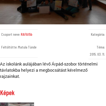
Csoport neve:
RAFAI5b
Kategória:
Feltöltötte: Matula Tünde
Téma:
2015. 03. 11.
Az iskolánk aulájában lévő Árpád-szobor történelmi
távlatokba helyezi a megbocsátást kérelmező
rajzainkat.
Képek