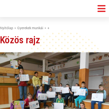
Nyitólap
Gyerekek munkái
+
Közös rajz