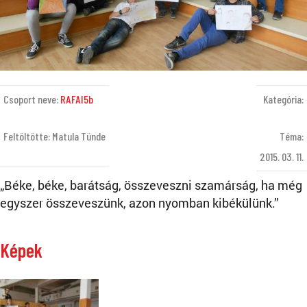
Csoport neve:
RAFAI5b
Kategória:
Feltöltötte: Matula Tünde
Téma:
2015. 03. 11.
„Béke, béke, barátság, összeveszni szamárság, ha még
egyszer összeveszünk, azon nyomban kibékülünk.”
Képek