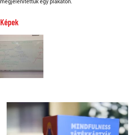
megjelenítettük egy plakáton.
Képek