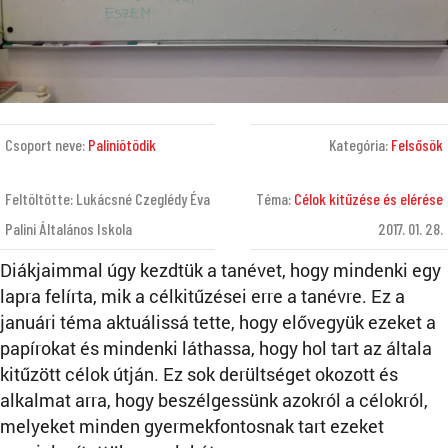
Csoport neve:
Paliniötödik
Kategória:
Felsősök
Feltöltötte: Lukácsné Czeglédy Éva
Téma:
Célok kitűzése és elérése
Palini Általános Iskola
2017. 01. 28.
Diákjaimmal úgy kezdtük a tanévet, hogy mindenki egy
lapra felírta, mik a célkitűzései erre a tanévre. Ez a
januári téma aktuálissá tette, hogy elővegyük ezeket a
papírokat és mindenki láthassa, hogy hol tart az általa
kitűzött célok útján. Ez sok derültséget okozott és
alkalmat arra, hogy beszélgessünk azokról a célokról,
melyeket minden gyermekfontosnak tart ezeket