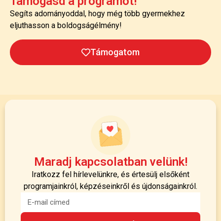
Támogasd a programot!
Segíts adományoddal, hogy még több gyermekhez
eljuthasson a boldogságélmény!
Támogatom
Maradj kapcsolatban velünk!
Iratkozz fel hírlevelünkre, és értesülj elsőként
programjainkról, képzéseinkről és újdonságainkról.