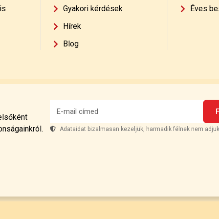
is
Gyakori kérdések
Éves be
Hírek
Blog
 elsőként
onságainkról.
Adataidat bizalmasan kezeljük, harmadik félnek nem adjuk