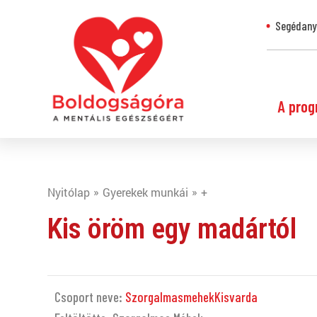
Segédanya
A prog
Nyitólap
Gyerekek munkái
+
Kis öröm egy madártól
Csoport neve:
SzorgalmasmehekKisvarda