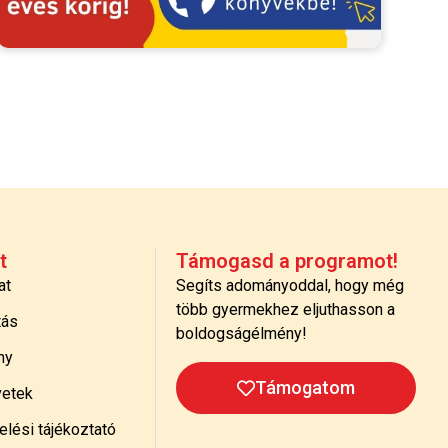
t
Támogasd a programot!
at
Segíts adományoddal, hogy még
több gyermekhez eljuthasson a
tás
boldogságélmény!
ny
Támogatom
etek
lési tájékoztató