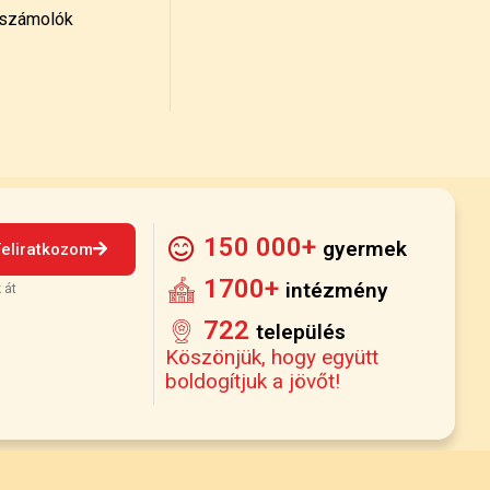
számolók
150 000+
gyermek
Feliratkozom
1700+
intézmény
 át
722
település
Köszönjük, hogy együtt
boldogítjuk a jövőt!