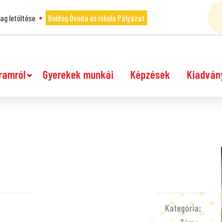
g letöltése
Boldog Óvoda és Iskola Pályázat
ramról
Gyerekek munkái
Képzések
Kiadván
Kategória: