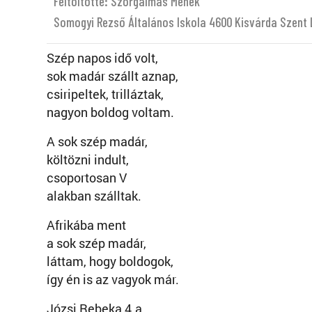
Feltöltötte: Szorgalmas Méhek
Somogyi Rezső Általános Iskola 4600 Kisvárda Szent L
Szép napos idő volt,
sok madár szállt aznap,
csiripeltek, trilláztak,
nagyon boldog voltam.
A sok szép madár,
költözni indult,
csoportosan V
alakban szálltak.
Afrikába ment
a sok szép madár,
láttam, hogy boldogok,
így én is az vagyok már.
Józsi Rebeka 4.a