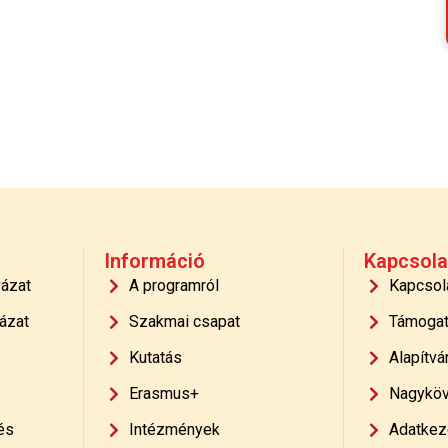
Információ
Kapcsola
yázat
A programról
Kapcsol
ázat
Szakmai csapat
Támoga
Kutatás
Alapítvá
Erasmus+
Nagyköv
és
Intézmények
Adatkeze