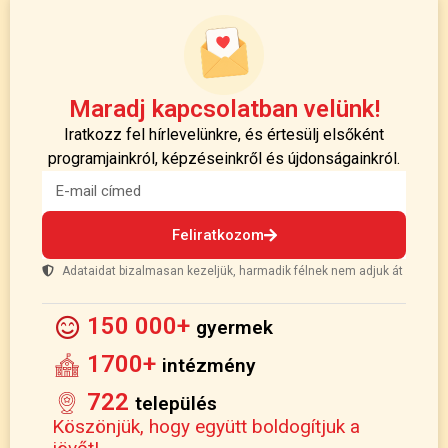
Maradj kapcsolatban velünk!
Iratkozz fel hírlevelünkre, és értesülj elsőként
programjainkról, képzéseinkről és újdonságainkról.
Feliratkozom
Adataidat bizalmasan kezeljük, harmadik félnek nem adjuk át
150 000+
gyermek
1700+
intézmény
722
település
Köszönjük, hogy együtt boldogítjuk a