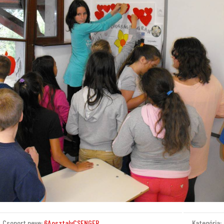
Csoport neve:
6AosztalyCSENGER
Kategória: