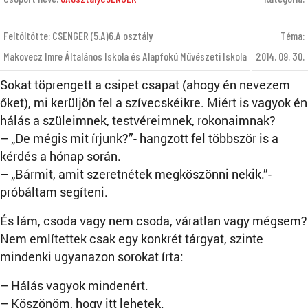
Feltöltötte: CSENGER (5.A)6.A osztály
Téma:
Makovecz Imre Általános Iskola és Alapfokú Művészeti Iskola
2014. 09. 30.
Sokat töprengett a csipet csapat (ahogy én nevezem
őket), mi kerüljön fel a szívecskéikre. Miért is vagyok én
hálás a szüleimnek, testvéreimnek, rokonaimnak?
– „De mégis mit írjunk?”- hangzott fel többször is a
kérdés a hónap során.
– „Bármit, amit szeretnétek megköszönni nekik.”-
próbáltam segíteni.
És lám, csoda vagy nem csoda, váratlan vagy mégsem?
Nem említettek csak egy konkrét tárgyat, szinte
mindenki ugyanazon sorokat írta:
– Hálás vagyok mindenért.
– Köszönöm, hogy itt lehetek.