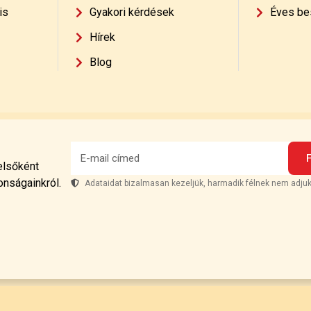
is
Gyakori kérdések
Éves be
Hírek
Blog
 elsőként
onságainkról.
Adataidat bizalmasan kezeljük, harmadik félnek nem adjuk