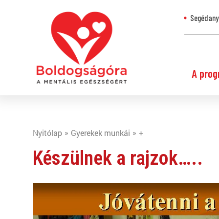
Segédanya
A prog
Nyitólap
Gyerekek munkái
+
Készülnek a rajzok…..