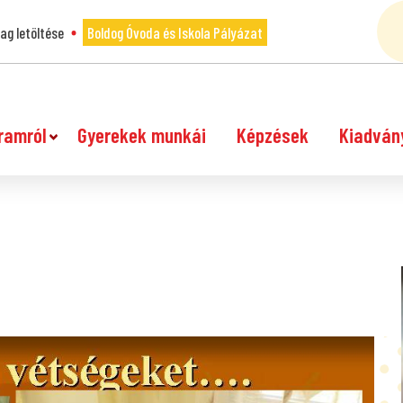
g letöltése
Boldog Óvoda és Iskola Pályázat
ramról
Gyerekek munkái
Képzések
Kiadván