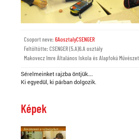
Csoport neve:
6AosztalyCSENGER
Feltöltötte: CSENGER (5.A)6.A osztály
Makovecz Imre Általános Iskola és Alapfokú Művészet
Sérelmeinket rajzba öntjük….
Ki egyedül, ki párban dolgozik.
Képek