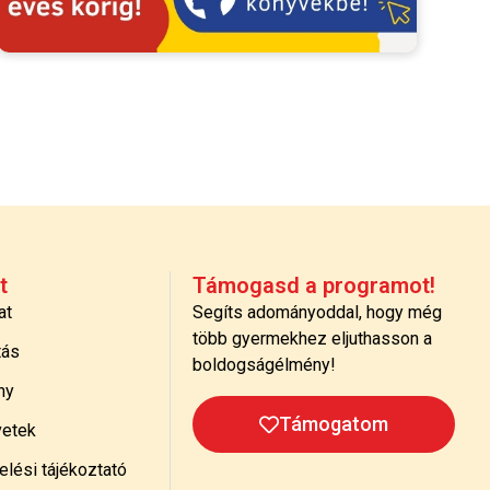
t
Támogasd a programot!
at
Segíts adományoddal, hogy még
több gyermekhez eljuthasson a
tás
boldogságélmény!
ny
Támogatom
etek
lési tájékoztató