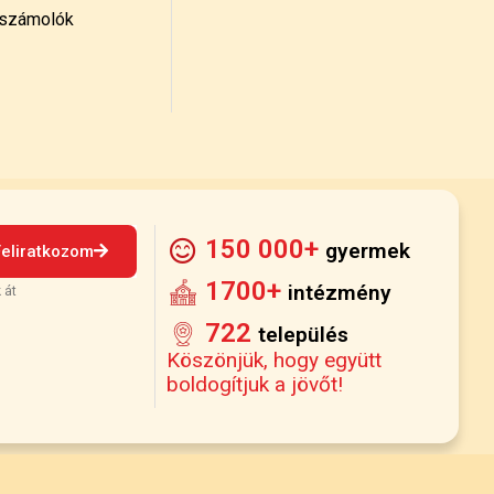
számolók
150 000+
gyermek
Feliratkozom
1700+
intézmény
 át
722
település
Köszönjük, hogy együtt
boldogítjuk a jövőt!