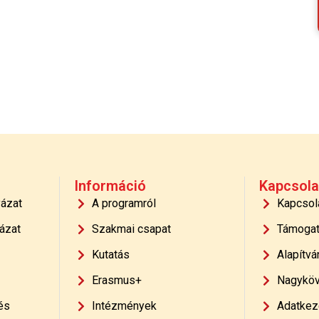
Információ
Kapcsola
yázat
A programról
Kapcsol
ázat
Szakmai csapat
Támoga
Kutatás
Alapítvá
Erasmus+
Nagyköv
és
Intézmények
Adatkeze