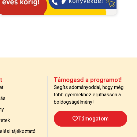
t
Támogasd a programot!
at
Segíts adományoddal, hogy még
több gyermekhez eljuthasson a
tás
boldogságélmény!
ny
Támogatom
etek
lési tájékoztató