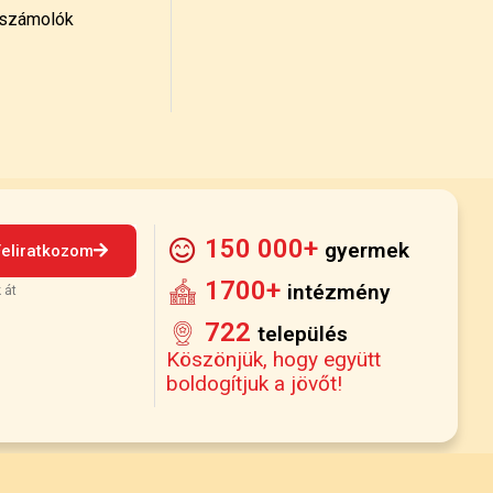
számolók
150 000+
gyermek
Feliratkozom
1700+
intézmény
 át
722
település
Köszönjük, hogy együtt
boldogítjuk a jövőt!