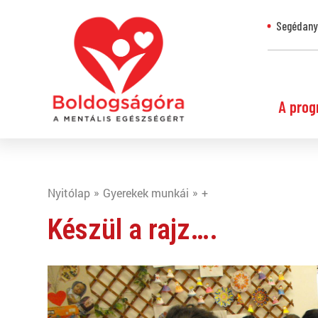
Segédanya
A prog
Nyitólap
Gyerekek munkái
+
Készül a rajz….