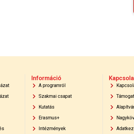
Információ
Kapcsola
yázat
A programról
Kapcsol
ázat
Szakmai csapat
Támoga
Kutatás
Alapítvá
Erasmus+
Nagyköv
és
Intézmények
Adatkeze