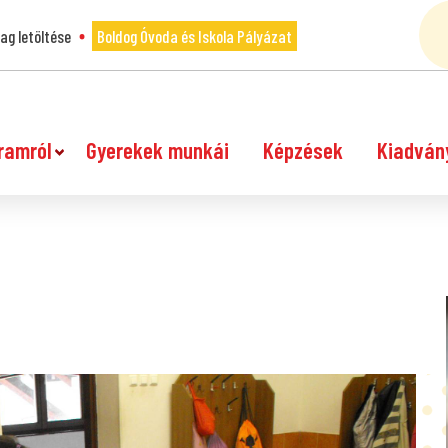
g letöltése
Boldog Óvoda és Iskola Pályázat
ramról
Gyerekek munkái
Képzések
Kiadván