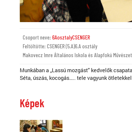
Csoport neve:
6AosztalyCSENGER
Feltöltötte: CSENGER (5.A)6.A osztály
Makovecz Imre Általános Iskola és Alapfokú Művészet
Munkában a „Lassú mozgást” kedvelők csapata
Séta, úszás, kocogás….. tele vagyunk ötletekkel
Képek