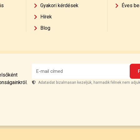
is
Gyakori kérdések
Éves be
Hírek
Blog
 elsőként
onságainkról.
Adataidat bizalmasan kezeljük, harmadik félnek nem adjuk