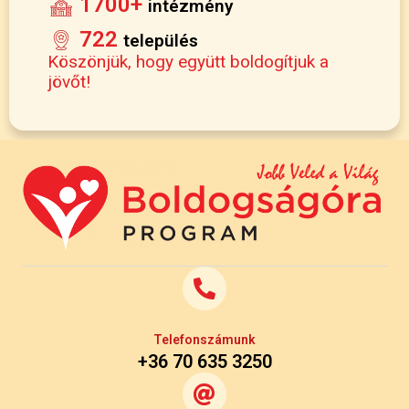
1700+
intézmény
722
település
Köszönjük, hogy együtt boldogítjuk a
jövőt!
Telefonszámunk
+36 70 635 3250