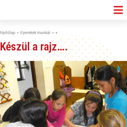
Nyitólap
Gyerekek munkái
+
Készül a rajz….