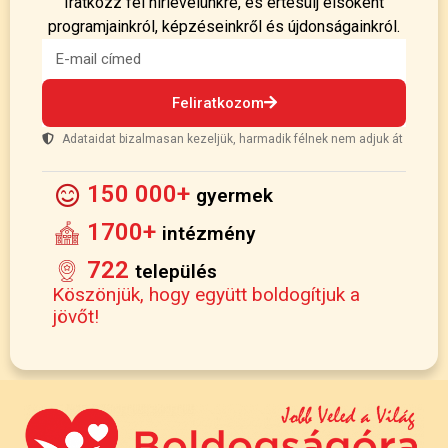
Iratkozz fel hírlevelünkre, és értesülj elsőként
programjainkról, képzéseinkről és újdonságainkról.
Feliratkozom
Adataidat bizalmasan kezeljük, harmadik félnek nem adjuk át
150 000+
gyermek
1700+
intézmény
722
település
Köszönjük, hogy együtt boldogítjuk a
jövőt!