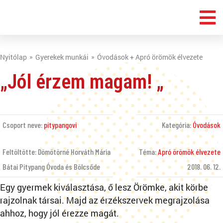
Nyitólap
Gyerekek munkái
Óvodások + Apró örömök élvezete
„Jól érzem magam! „
Csoport neve:
pitypangovi
Kategória:
Óvodások
Feltöltötte: Dömötörné Horváth Mária
Téma:
Apró örömök élvezete
Bátai Pitypang Óvoda és Bölcsőde
2018. 06. 12.
Egy gyermek kiválasztása, ő lesz Örömke, akit körbe
rajzolnak társai. Majd az érzékszervek megrajzolása
ahhoz, hogy jól érezze magát.