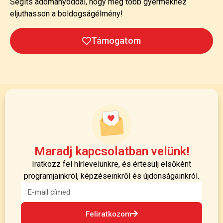
Segíts adományoddal, hogy még több gyermekhez
eljuthasson a boldogságélmény!
Támogatom
Maradj kapcsolatban velünk!
Iratkozz fel hírlevelünkre, és értesülj elsőként
programjainkról, képzéseinkről és újdonságainkról.
Feliratkozom