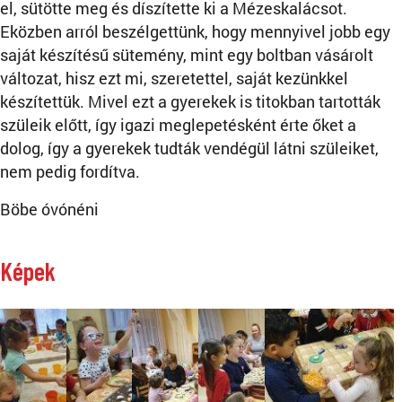
el, sütötte meg és díszítette ki a Mézeskalácsot.
Eközben arról beszélgettünk, hogy mennyivel jobb egy
saját készítésű sütemény, mint egy boltban vásárolt
változat, hisz ezt mi, szeretettel, saját kezünkkel
készítettük. Mivel ezt a gyerekek is titokban tartották
szüleik előtt, így igazi meglepetésként érte őket a
dolog, így a gyerekek tudták vendégül látni szüleiket,
nem pedig fordítva.
Böbe óvónéni
Képek