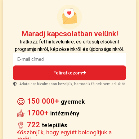
Maradj kapcsolatban velünk!
Iratkozz fel hírlevelünkre, és értesülj elsőként
programjainkról, képzéseinkről és újdonságainkról.
Feliratkozom
Adataidat bizalmasan kezeljük, harmadik félnek nem adjuk át
150 000+
gyermek
1700+
intézmény
722
település
Köszönjük, hogy együtt boldogítjuk a