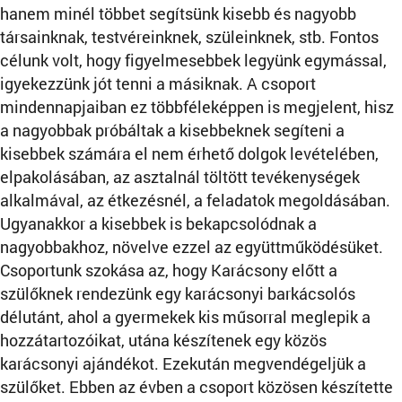
hanem minél többet segítsünk kisebb és nagyobb
társainknak, testvéreinknek, szüleinknek, stb. Fontos
célunk volt, hogy figyelmesebbek legyünk egymással,
igyekezzünk jót tenni a másiknak. A csoport
mindennapjaiban ez többféleképpen is megjelent, hisz
a nagyobbak próbáltak a kisebbeknek segíteni a
kisebbek számára el nem érhető dolgok levételében,
elpakolásában, az asztalnál töltött tevékenységek
alkalmával, az étkezésnél, a feladatok megoldásában.
Ugyanakkor a kisebbek is bekapcsolódnak a
nagyobbakhoz, növelve ezzel az együttműködésüket.
Csoportunk szokása az, hogy Karácsony előtt a
szülőknek rendezünk egy karácsonyi barkácsolós
délutánt, ahol a gyermekek kis műsorral meglepik a
hozzátartozóikat, utána készítenek egy közös
karácsonyi ajándékot. Ezekután megvendégeljük a
szülőket. Ebben az évben a csoport közösen készítette