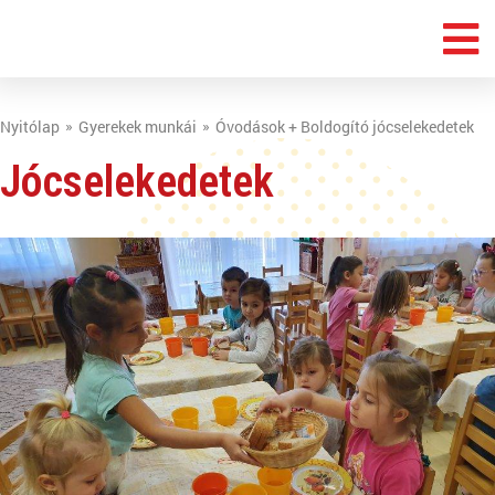
Nyitólap
Gyerekek munkái
Óvodások + Boldogító jócselekedetek
Jócselekedetek