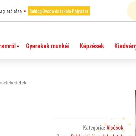
g letöltése
Boldog Óvoda és Iskola Pályázat
ramról
Gyerekek munkái
Képzések
Kiadván
cselekedetek
Kategória:
Alsósok