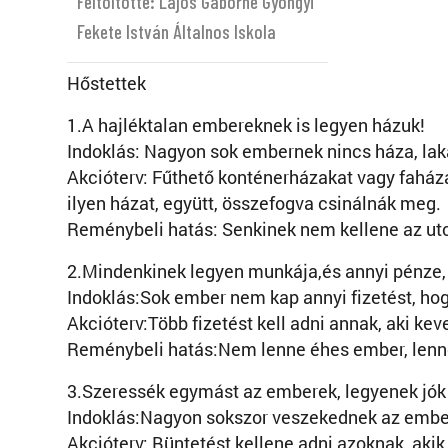
Feltöltötte: Lajos Gáborné Gyöngyi
Fekete István Általnos Iskola
Hőstettek
1.A hajléktalan embereknek is legyen házuk!
Indoklás: Nagyon sok embernek nincs háza, lakás
Akcióterv: Fűthető konténerházakat vagy faháza
ilyen házat, együtt, összefogva csinálnák meg.
Reménybeli hatás: Senkinek nem kellene az utc
2.Mindenkinek legyen munkája,és annyi pénze,
Indoklás:Sok ember nem kap annyi fizetést, ho
Akcióterv:Több fizetést kell adni annak, aki kev
Reménybeli hatás:Nem lenne éhes ember, lenn
3.Szeressék egymást az emberek, legyenek jók
Indoklás:Nagyon sokszor veszekednek az embe
Akcióterv: Büntetést kellene adni azoknak, aki