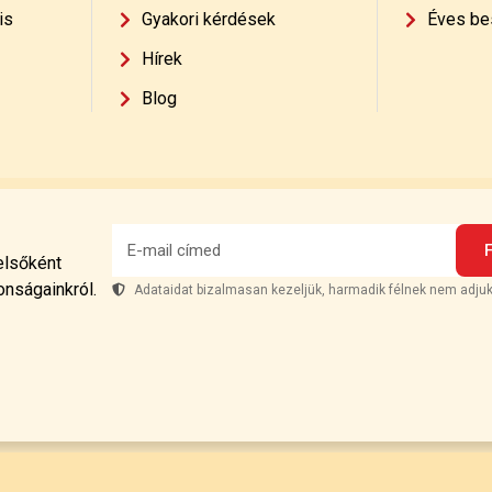
is
Gyakori kérdések
Éves be
Hírek
Blog
 elsőként
onságainkról.
Adataidat bizalmasan kezeljük, harmadik félnek nem adjuk