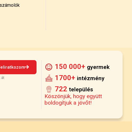
számolók
150 000+
gyermek
Feliratkozom
1700+
intézmény
 át
722
település
Köszönjük, hogy együtt
boldogítjuk a jövőt!