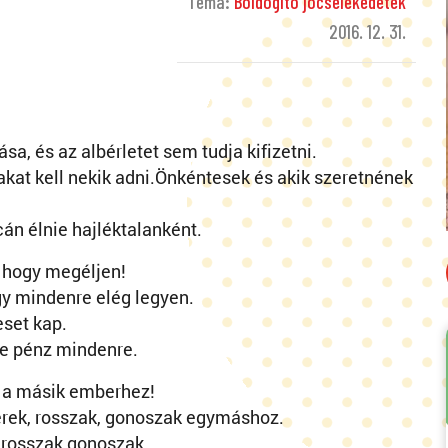
Téma:
Boldogító jócselekedetek
2016. 12. 31.
a, és az albérletet sem tudja kifizetni.
kat kell nekik adni.Önkéntesek és akik szeretnének
án élnie hajléktalanként.
 hogy megéljen!
gy mindenre elég legyen.
eset kap.
e pénz mindenre.
 a másik emberhez!
rek, rosszak, gonoszak egymáshoz.
k rosszak,gonoszak.