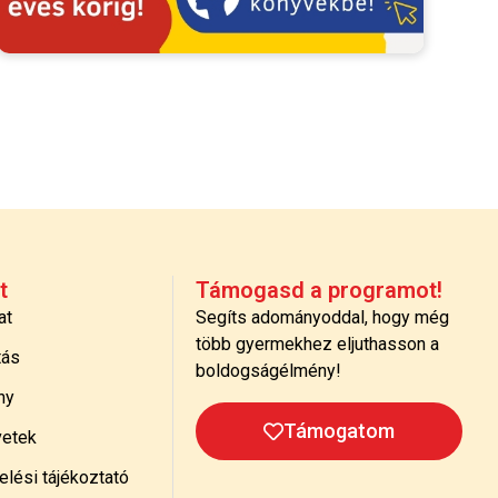
t
Támogasd a programot!
at
Segíts adományoddal, hogy még
több gyermekhez eljuthasson a
tás
boldogságélmény!
ny
Támogatom
etek
lési tájékoztató