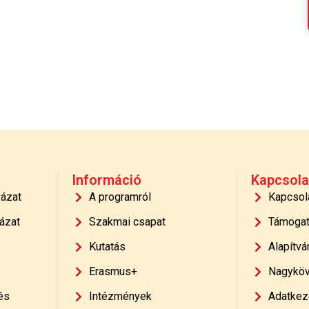
Információ
Kapcsola
yázat
A programról
Kapcsol
ázat
Szakmai csapat
Támoga
Kutatás
Alapítvá
Erasmus+
Nagyköv
és
Intézmények
Adatkeze