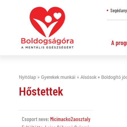
Segédanya
A prog
Nyitólap
Gyerekek munkái
Alsósok + Boldogító jó
Hőstettek
Csoport neve:
Micimacko2aosztaly