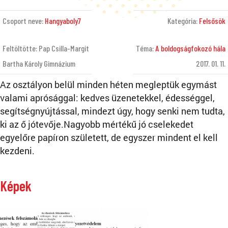
Csoport neve:
Hangyaboly7
Kategória:
Felsősök
Feltöltötte: Pap Csilla-Margit
Téma:
A boldogságfokozó hála
Bartha Károly Gimnázium
2017. 01. 11.
Az osztályon belül minden héten megleptük egymást
valami aprósággal: kedves üzenetekkel, édességgel,
segítségnyújtással, mindezt úgy, hogy senki nem tudta,
ki az ő jótevője.Nagyobb mértékű jó cselekedet
egyelőre papíron született, de egyszer mindent el kell
kezdeni.
Képek