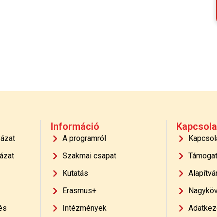
Információ
Kapcsola
yázat
A programról
Kapcsol
ázat
Szakmai csapat
Támoga
Kutatás
Alapítvá
Erasmus+
Nagyköv
és
Intézmények
Adatkeze