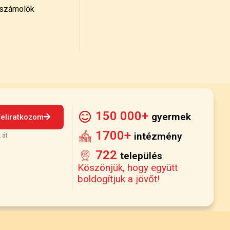
számolók
150 000+
gyermek
Feliratkozom
1700+
intézmény
 át
722
település
Köszönjük, hogy együtt
boldogítjuk a jövőt!