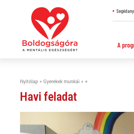
Segédanya
A prog
Nyitólap
Gyerekek munkái
+
Havi feladat