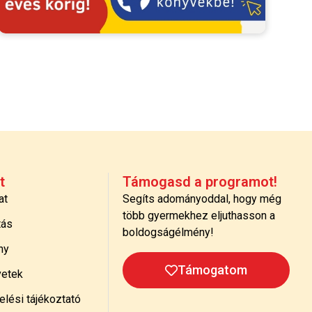
t
Támogasd a programot!
at
Segíts adományoddal, hogy még
több gyermekhez eljuthasson a
tás
boldogságélmény!
ny
Támogatom
etek
lési tájékoztató