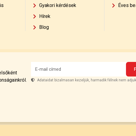
is
Gyakori kérdések
Éves be
Hírek
Blog
 elsőként
onságainkról.
Adataidat bizalmasan kezeljük, harmadik félnek nem adjuk