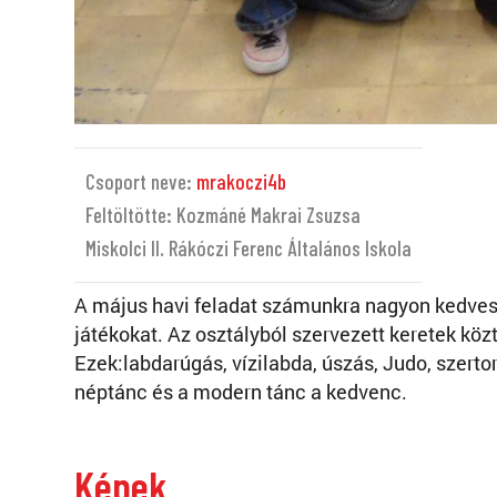
Csoport neve:
mrakoczi4b
Feltöltötte: Kozmáné Makrai Zsuzsa
Miskolci II. Rákóczi Ferenc Általános Iskola
A május havi feladat számunkra nagyon kedves
játékokat. Az osztályból szervezett keretek köz
Ezek:labdarúgás, vízilabda, úszás, Judo, szerto
néptánc és a modern tánc a kedvenc.
Képek