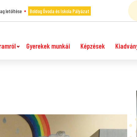
g letöltése
Boldog Óvoda és Iskola Pályázat
ramról
Gyerekek munkái
Képzések
Kiadván