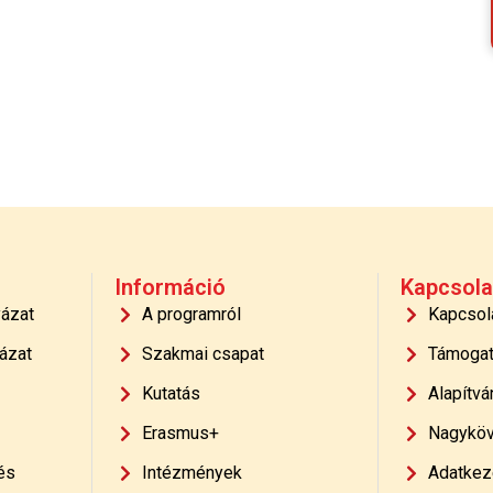
Információ
Kapcsola
yázat
A programról
Kapcsol
ázat
Szakmai csapat
Támoga
Kutatás
Alapítvá
Erasmus+
Nagyköv
és
Intézmények
Adatkeze