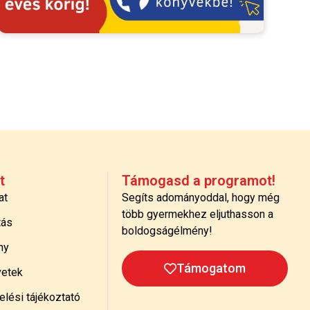
t
Támogasd a programot!
at
Segíts adományoddal, hogy még
több gyermekhez eljuthasson a
tás
boldogságélmény!
ny
Támogatom
etek
lési tájékoztató