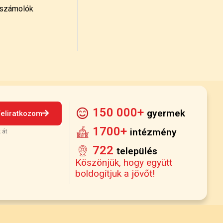
számolók
150 000+
gyermek
Feliratkozom
1700+
intézmény
 át
722
település
Köszönjük, hogy együtt
boldogítjuk a jövőt!