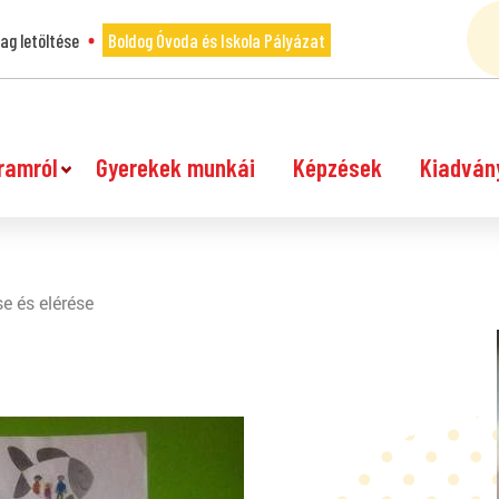
g letöltése
Boldog Óvoda és Iskola Pályázat
ramról
Gyerekek munkái
Képzések
Kiadván
e és elérése