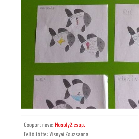
Csoport neve:
Mosoly2.csop.
Feltöltötte: Visnyei Zsuzsanna