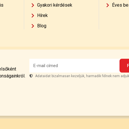
is
Gyakori kérdések
Éves be
Hírek
Blog
 elsőként
onságainkról.
Adataidat bizalmasan kezeljük, harmadik félnek nem adjuk