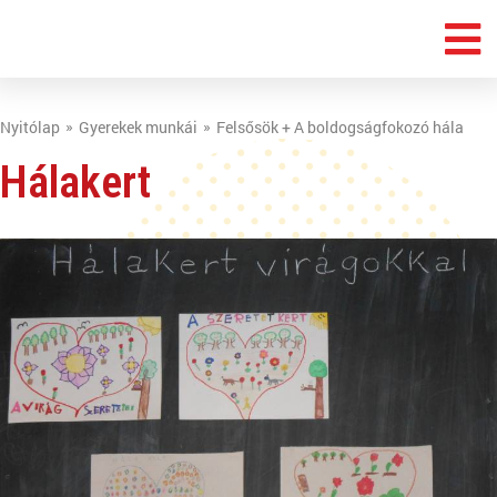
Nyitólap
Gyerekek munkái
Felsősök + A boldogságfokozó hála
Hálakert