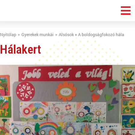
Nyitólap
Gyerekek munkái
Alsósok + A boldogságfokozó hála
Hálakert