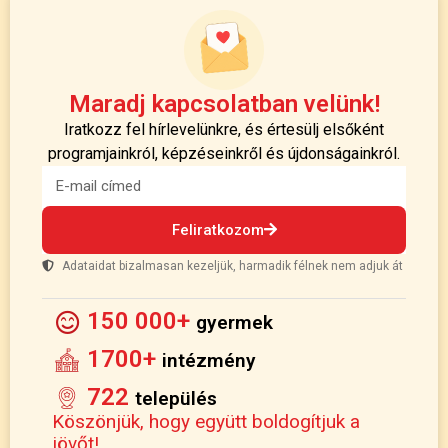
Maradj kapcsolatban velünk!
Iratkozz fel hírlevelünkre, és értesülj elsőként
programjainkról, képzéseinkről és újdonságainkról.
Feliratkozom
Adataidat bizalmasan kezeljük, harmadik félnek nem adjuk át
150 000+
gyermek
1700+
intézmény
722
település
Köszönjük, hogy együtt boldogítjuk a
jövőt!