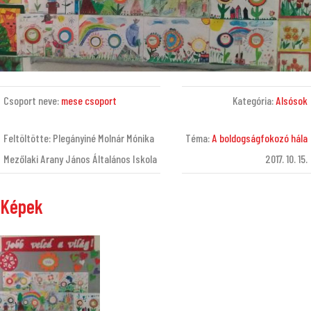
Csoport neve:
mese csoport
Kategória:
Alsósok
Feltöltötte: Plegányiné Molnár Mónika
Téma:
A boldogságfokozó hála
Mezőlaki Arany János Általános Iskola
2017. 10. 15.
Képek