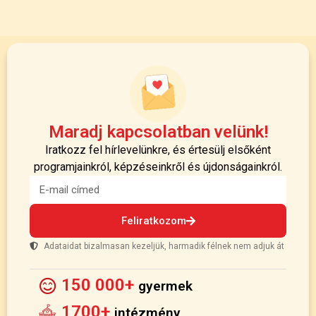
Maradj kapcsolatban velünk!
Iratkozz fel hírlevelünkre, és értesülj elsőként
programjainkról, képzéseinkről és újdonságainkról.
Feliratkozom
Adataidat bizalmasan kezeljük, harmadik félnek nem adjuk át
150 000+
gyermek
1700+
intézmény