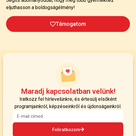
Segíts adományoddal, hogy még több gyermekhez
eljuthasson a boldogságélmény!
Támogatom
Maradj kapcsolatban velünk!
Iratkozz fel hírlevelünkre, és értesülj elsőként
programjainkról, képzéseinkről és újdonságainkról.
Feliratkozom