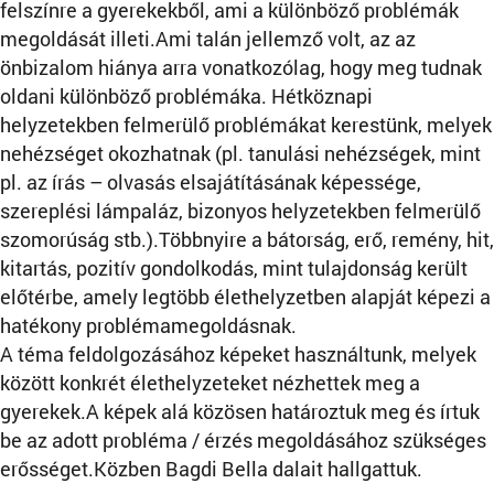
felszínre a gyerekekből, ami a különböző problémák
megoldását illeti.Ami talán jellemző volt, az az
önbizalom hiánya arra vonatkozólag, hogy meg tudnak
oldani különböző problémáka. Hétköznapi
helyzetekben felmerülő problémákat kerestünk, melyek
nehézséget okozhatnak (pl. tanulási nehézségek, mint
pl. az írás – olvasás elsajátításának képessége,
szereplési lámpaláz, bizonyos helyzetekben felmerülő
szomorúság stb.).Többnyire a bátorság, erő, remény, hit,
kitartás, pozitív gondolkodás, mint tulajdonság került
előtérbe, amely legtöbb élethelyzetben alapját képezi a
hatékony problémamegoldásnak.
A téma feldolgozásához képeket használtunk, melyek
között konkrét élethelyzeteket nézhettek meg a
gyerekek.A képek alá közösen határoztuk meg és írtuk
be az adott probléma / érzés megoldásához szükséges
erősséget.Közben Bagdi Bella dalait hallgattuk.