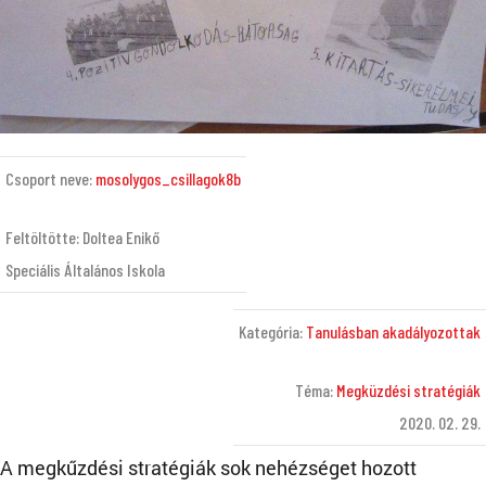
Csoport neve:
mosolygos_csillagok8b
Feltöltötte: Doltea Enikő
Speciális Általános Iskola
Kategória:
Tanulásban akadályozottak
Téma:
Megküzdési stratégiák
2020. 02. 29.
A megkűzdési stratégiák sok nehézséget hozott