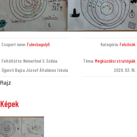
Csoport neve:
Fulesbagoly5
Kategória:
Felsősök
Feltöltötte: Némethné S. Szilvia
Téma:
Megküzdési stratégiák
Újpesti Bajza József Általános Iskola
2020. 03. 16.
Rajz
Képek