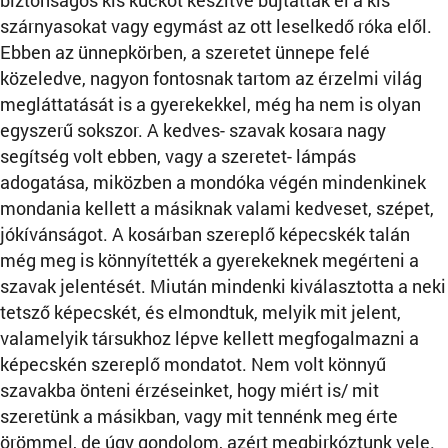
biztonságos kis kuckót készítve bujtatták el a kis
szárnyasokat vagy egymást az ott leselkedő róka elől.
Ebben az ünnepkörben, a szeretet ünnepe felé
közeledve, nagyon fontosnak tartom az érzelmi világ
megláttatását is a gyerekekkel, még ha nem is olyan
egyszerű sokszor. A kedves- szavak kosara nagy
segítség volt ebben, vagy a szeretet- lámpás
adogatása, miközben a mondóka végén mindenkinek
mondania kellett a másiknak valami kedveset, szépet,
jókívánságot. A kosárban szereplő képecskék talán
még meg is könnyítették a gyerekeknek megérteni a
szavak jelentését. Miután mindenki kiválasztotta a neki
tetsző képecskét, és elmondtuk, melyik mit jelent,
valamelyik társukhoz lépve kellett megfogalmazni a
képecskén szereplő mondatot. Nem volt könnyű
szavakba önteni érzéseinket, hogy miért is/ mit
szeretünk a másikban, vagy mit tennénk meg érte
örömmel, de úgy gondolom, azért megbirkóztunk vele.