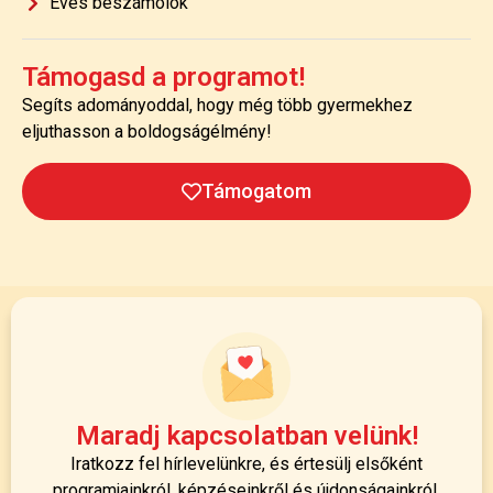
Éves beszámolók
Támogasd a programot!
Segíts adományoddal, hogy még több gyermekhez
eljuthasson a boldogságélmény!
Támogatom
Maradj kapcsolatban velünk!
Iratkozz fel hírlevelünkre, és értesülj elsőként
programjainkról, képzéseinkről és újdonságainkról.