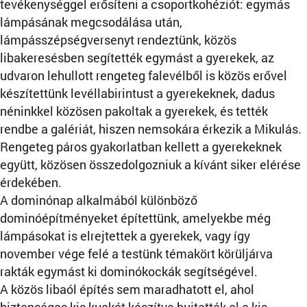
tevékenységgel erősíteni a csoportkohéziót: egymás
lámpásának megcsodálása után,
lámpásszépségversenyt rendeztünk, közös
libakeresésben segítették egymást a gyerekek, az
udvaron lehullott rengeteg falevélből is közös erővel
készítettünk levéllabirintust a gyerekeknek, dadus
néninkkel közösen pakoltak a gyerekek, és tették
rendbe a galériát, hiszen nemsokára érkezik a Mikulás.
Rengeteg páros gyakorlatban kellett a gyerekeknek
együtt, közösen összedolgozniuk a kívánt siker elérése
érdekében.
A dominónap alkalmából különböző
dominóépítményeket építettünk, amelyekbe még
lámpásokat is elrejtettek a gyerekek, vagy így
november vége felé a testünk témakört körüljárva
rakták egymást ki dominókockák segítségével.
A közös libaól építés sem maradhatott el, ahol