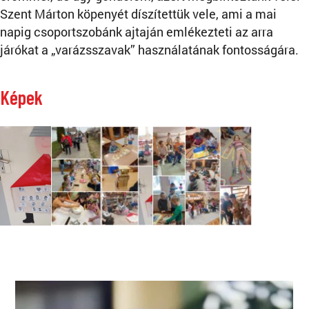
Szent Márton köpenyét díszítettük vele, ami a mai
napig csoportszobánk ajtaján emlékezteti az arra
járókat a „varázsszavak” használatának fontosságára.
Képek