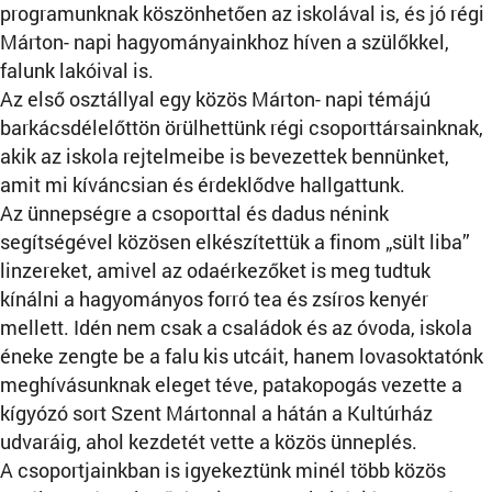
programunknak köszönhetően az iskolával is, és jó régi
Márton- napi hagyományainkhoz híven a szülőkkel,
falunk lakóival is.
Az első osztállyal egy közös Márton- napi témájú
barkácsdélelőttön örülhettünk régi csoporttársainknak,
akik az iskola rejtelmeibe is bevezettek bennünket,
amit mi kíváncsian és érdeklődve hallgattunk.
Az ünnepségre a csoporttal és dadus nénink
segítségével közösen elkészítettük a finom „sült liba”
linzereket, amivel az odaérkezőket is meg tudtuk
kínálni a hagyományos forró tea és zsíros kenyér
mellett. Idén nem csak a családok és az óvoda, iskola
éneke zengte be a falu kis utcáit, hanem lovasoktatónk
meghívásunknak eleget téve, patakopogás vezette a
kígyózó sort Szent Mártonnal a hátán a Kultúrház
udvaráig, ahol kezdetét vette a közös ünneplés.
A csoportjainkban is igyekeztünk minél több közös