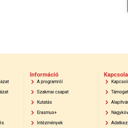
Információ
Kapcsola
yázat
A programról
Kapcsol
ázat
Szakmai csapat
Támoga
Kutatás
Alapítvá
Erasmus+
Nagyköv
és
Intézmények
Adatkeze