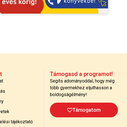
t
Támogasd a programot!
at
Segíts adományoddal, hogy még
több gyermekhez eljuthasson a
tás
boldogságélmény!
ny
Támogatom
etek
lési tájékoztató