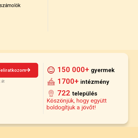
számolók
150 000+
gyermek
Feliratkozom
1700+
intézmény
 át
722
település
Köszönjük, hogy együtt
boldogítjuk a jövőt!