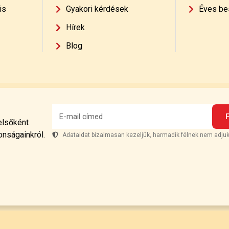
is
Gyakori kérdések
Éves be
Hírek
Blog
 elsőként
onságainkról.
Adataidat bizalmasan kezeljük, harmadik félnek nem adjuk