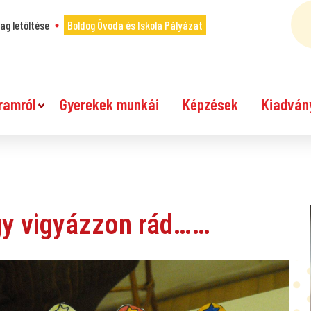
g letöltése
Boldog Óvoda és Iskola Pályázat
ramról
Gyerekek munkái
Képzések
Kiadván
gy vigyázzon rád……