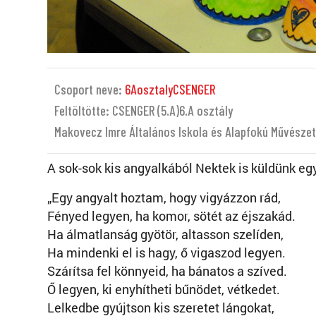
Csoport neve:
6AosztalyCSENGER
Feltöltötte: CSENGER (5.A)6.A osztály
Makovecz Imre Általános Iskola és Alapfokú Művészet
A sok-sok kis angyalkából Nektek is küldünk egy
„Egy angyalt hoztam, hogy vigyázzon rád,
Fényed legyen, ha komor, sötét az éjszakád.
Ha álmatlanság gyötör, altasson szelíden,
Ha mindenki el is hagy, ő vigaszod legyen.
Szárítsa fel könnyeid, ha bánatos a szíved.
Ő legyen, ki enyhítheti bűnödet, vétkedet.
Lelkedbe gyújtson kis szeretet lángokat,