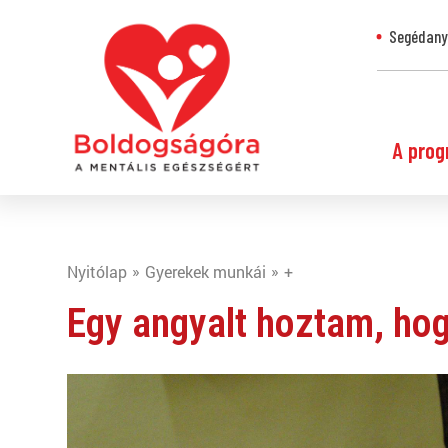
Segédanya
A prog
Nyitólap
Gyerekek munkái
+
Egy angyalt hoztam, ho