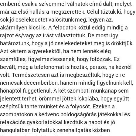
emberré csak a szívemmel válhatok című dalt, melyet
már az első hallásra megszerettek. Célul tűztük ki, hogy
sok jó cselekedetet valósítunk meg, legyen az,
akármilyen kicsi is. A feladatok közül eddig mindig a
rajzot és/vagy az írást választottuk. De most úgy
határoztunk, hogy a jó cselekedeteket meg is örökítjük.
Azt kértem a gyerekektől, ha nem lennék elég
szemfüles, figyelmeztessenek, hogy fotózzak. Ez
bevált, még a telefonomat is hozták, persze, ha kéznél
volt. Természetesen azt is megbeszéltük, hogy erre
nemcsak decemberben, hanem mindig figyelnünk kell,
hónaptól függetlenül. A két szombati munkanap sem
jelentett terhet, örömmel jöttek iskolába, hogy együtt
szépítsük tantermünket és a folyosót. Ezeken a
szombatokon a kedvenc boldogságórás játékokkal és
relaxációs gyakorlatokkal kezdtük a napot és jó
hangulatban folytattuk zenehallgatás közben