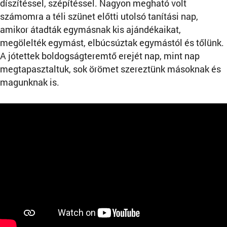
díszítéssel, szépítéssel. Nagyon megható volt
számomra a téli szünet előtti utolsó tanítási nap,
amikor átadták egymásnak kis ajándékaikat,
megölelték egymást, elbúcsúztak egymástól és tőlünk.
A jótettek boldogságteremtő erejét nap, mint nap
megtapasztaltuk, sok örömet szereztünk másoknak és
magunknak is.
ooo