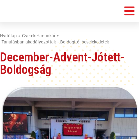
Nyitólap
Gyerekek munkái
Tanulásban akadályozottak + Boldogító jócselekedetek
December-Advent-Jótett-
Boldogság