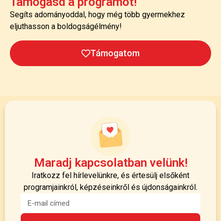
Támogasd a programot!
Segíts adományoddal, hogy még több gyermekhez
eljuthasson a boldogságélmény!
Támogatom
Maradj kapcsolatban velünk!
Iratkozz fel hírlevelünkre, és értesülj elsőként
programjainkról, képzéseinkről és újdonságainkról.