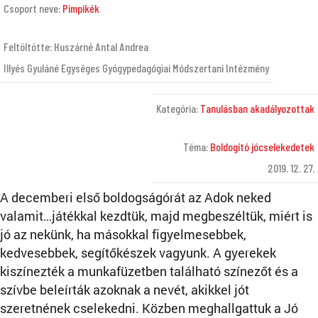
Csoport neve:
Pimpikék
Feltöltötte: Huszárné Antal Andrea
Illyés Gyuláné Egységes Gyógypedagógiai Módszertani Intézmény
Kategória:
Tanulásban akadályozottak
Téma:
Boldogító jócselekedetek
2019. 12. 27.
A decemberi első boldogságórát az Adok neked
valamit…játékkal kezdtük, majd megbeszéltük, miért is
jó az nekünk, ha másokkal figyelmesebbek,
kedvesebbek, segítőkészek vagyunk. A gyerekek
kiszínezték a munkafüzetben található színezőt és a
szívbe beleírták azoknak a nevét, akikkel jót
szeretnének cselekedni. Közben meghallgattuk a Jó