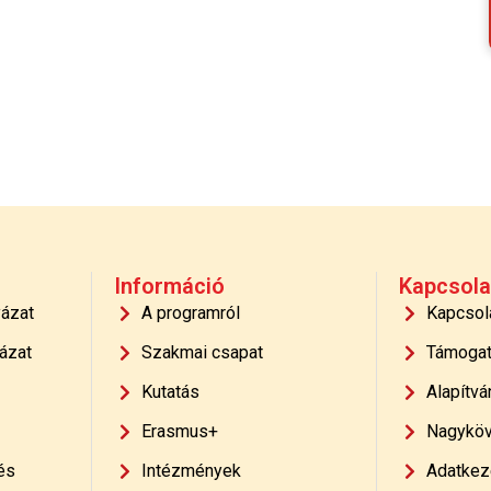
Információ
Kapcsola
yázat
A programról
Kapcsol
ázat
Szakmai csapat
Támoga
Kutatás
Alapítvá
Erasmus+
Nagyköv
és
Intézmények
Adatkeze