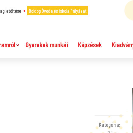
g letöltése
Boldog Óvoda és Iskola Pályázat
ramról
Gyerekek munkái
Képzések
Kiadván
Kategória: