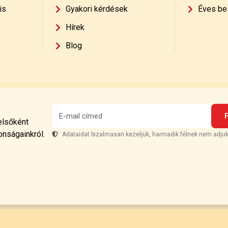
is
Gyakori kérdések
Éves be
Hírek
Blog
 elsőként
onságainkról.
Adataidat bizalmasan kezeljük, harmadik félnek nem adjuk