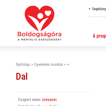
Segédanya
A prog
Nyitólap
Gyerekek munkái
+
Dal
Csoport neve:
zsevaovi