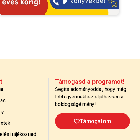
t
Támogasd a programot!
at
Segíts adományoddal, hogy még
több gyermekhez eljuthasson a
tás
boldogságélmény!
ny
Támogatom
etek
lési tájékoztató