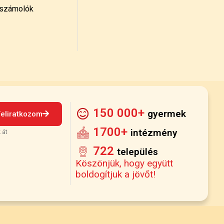
számolók
150 000+
gyermek
Feliratkozom
1700+
intézmény
 át
722
település
Köszönjük, hogy együtt
boldogítjuk a jövőt!