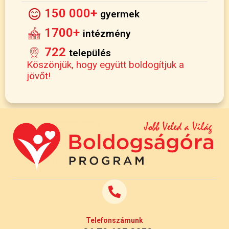
150 000+
gyermek
1700+
intézmény
722
település
Köszönjük, hogy együtt boldogítjuk a
jövőt!
Telefonszámunk