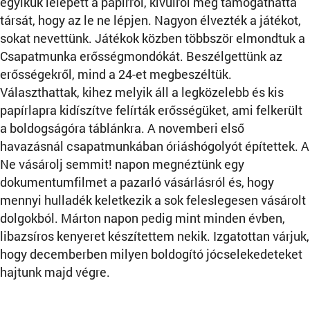
egyikük lelépett a papírról, kívülről még támogathatta
társát, hogy az le ne lépjen. Nagyon élvezték a játékot,
sokat nevettünk. Játékok közben többször elmondtuk a
Csapatmunka erősségmondókát. Beszélgettünk az
erősségekről, mind a 24-et megbeszéltük.
Választhattak, kihez melyik áll a legközelebb és kis
papírlapra kidíszítve felírták erősségüket, ami felkerült
a boldogságóra táblánkra. A novemberi első
havazásnál csapatmunkában óriáshógolyót építettek. A
Ne vásárolj semmit! napon megnéztünk egy
dokumentumfilmet a pazarló vásárlásról és, hogy
mennyi hulladék keletkezik a sok feleslegesen vásárolt
dolgokból. Márton napon pedig mint minden évben,
libazsíros kenyeret készítettem nekik. Izgatottan várjuk,
hogy decemberben milyen boldogító jócselekedeteket
hajtunk majd végre.