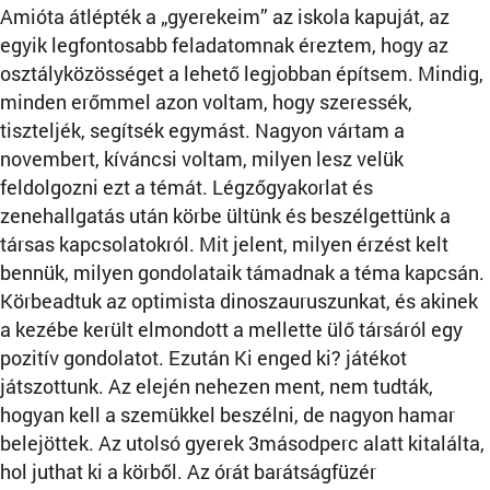
Amióta átlépték a „gyerekeim” az iskola kapuját, az
egyik legfontosabb feladatomnak éreztem, hogy az
osztályközösséget a lehető legjobban építsem. Mindig,
minden erőmmel azon voltam, hogy szeressék,
tiszteljék, segítsék egymást. Nagyon vártam a
novembert, kíváncsi voltam, milyen lesz velük
feldolgozni ezt a témát. Légzőgyakorlat és
zenehallgatás után körbe ültünk és beszélgettünk a
társas kapcsolatokról. Mit jelent, milyen érzést kelt
bennük, milyen gondolataik támadnak a téma kapcsán.
Körbeadtuk az optimista dinoszauruszunkat, és akinek
a kezébe került elmondott a mellette ülő társáról egy
pozitív gondolatot. Ezután Ki enged ki? játékot
játszottunk. Az elején nehezen ment, nem tudták,
hogyan kell a szemükkel beszélni, de nagyon hamar
belejöttek. Az utolsó gyerek 3másodperc alatt kitalálta,
hol juthat ki a körből. Az órát barátságfüzér