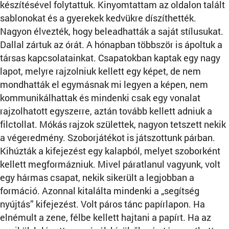
készítésével folytattuk. Kinyomtattam az oldalon talált
sablonokat és a gyerekek kedvükre díszíthették.
Nagyon élvezték, hogy beleadhatták a saját stílusukat.
Dallal zártuk az órát. A hónapban többször is ápoltuk a
társas kapcsolatainkat. Csapatokban kaptak egy nagy
lapot, melyre rajzolniuk kellett egy képet, de nem
mondhatták el egymásnak mi legyen a képen, nem
kommunikálhattak és mindenki csak egy vonalat
rajzolhatott egyszerre, aztán tovább kellett adniuk a
filctollat. Mókás rajzok születtek, nagyon tetszett nekik
a végeredmény. Szoborjátékot is játszottunk párban.
Kihúzták a kifejezést egy kalapból, melyet szoborként
kellett megformázniuk. Mivel páratlanul vagyunk, volt
egy hármas csapat, nekik sikerült a legjobban a
formáció. Azonnal kitalálta mindenki a „segítség
nyújtás” kifejezést. Volt páros tánc papírlapon. Ha
elnémult a zene, félbe kellett hajtani a papírt. Ha az