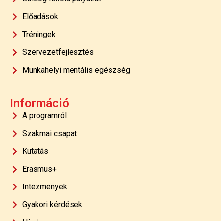
Előadások
Tréningek
Szervezetfejlesztés
Munkahelyi mentális egészség
Információ
A programról
Szakmai csapat
Kutatás
Erasmus+
Intézmények
Gyakori kérdések