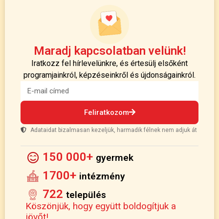
Maradj kapcsolatban velünk!
Iratkozz fel hírlevelünkre, és értesülj elsőként
programjainkról, képzéseinkről és újdonságainkról.
Feliratkozom
Adataidat bizalmasan kezeljük, harmadik félnek nem adjuk át
150 000+
gyermek
1700+
intézmény
722
település
Köszönjük, hogy együtt boldogítjuk a
jövőt!